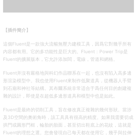
【插件簡介】
這個Fluent是一款強大流暢無壓力建模工具，因爲它對幾乎所有
内容都有用。它的多功能性是巨大的。Fluent：Power Trip是
Fluent的擴展版本，它允許添加闆，電線，管道和網格。
Fluent并沒有嚴格地與科幻作品聯系在一起，也沒有陷入高多邊
形渲染模型中。我也使用Fluent來制作低聚道具，從機器人手臂
到石廟和神社等結構。其布爾系統非常适合于爲任何目的創建複
雜的設計，即使是在超低多邊形道具和模型中也是如此。
Fluent是最終的切削工具，旨在修改真正複雜的幾何形狀。當涉
及3D空間的奧術角時，該工具具有很高的精度。如果我需要切成
拱門或圓形門框，輪胎的胎面，甚至切出鞋底上的花紋，這就是
Fluent的理想之選。您會發現自己每天都在使用它，幾乎與拉伸