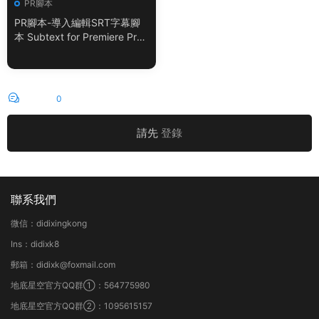
PR腳本
PR腳本-導入編輯SRT字幕腳
本 Subtext for Premiere Pro
V1.0.0 + 使用教程
評論
0
請先
登錄
聯系我們
微信：didixingkong
Ins：didixk8
郵箱：didixk@foxmail.com
地底星空官方QQ群①：564775980
地底星空官方QQ群②：1095615157