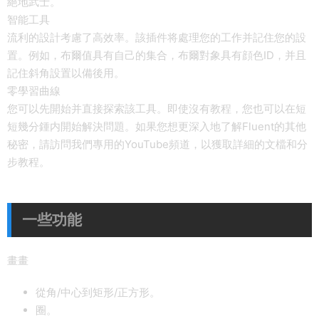
絕地武士。
智能工具
流利的設計考慮了高效率。該插件将處理您的工作并記住您的設
置。例如，布爾值具有自己的集合，布爾對象具有顔色ID，并且
記住斜角設置以備後用。
零學習曲線
您可以先開始并直接探索該工具。即使沒有教程，您也可以在短
短幾分鍾内開始解決問題。如果您想更深入地了解Fluent的其他
秘密，請訪問我們專用的YouTube頻道，以獲取詳細的文檔和分
步教程。
一些功能
畫畫
從角/中心到矩形/正方形。
圈。