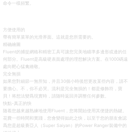
命令一樣頻繁。
方便使用的
帶有簡單菜單的光滑界面。這就是您所需要的。
精确繪圖
Fluent的捕捉網格和精密工具可讓您完美地瞄準多邊形或邊的任
何部分。Fluent是高級硬表面處理的理想解決方案。在1000碼遠
處向靶心猛禽緻敬。
完全無損
如果您對細節一無所知，并且30個小時後想更改某些内容，請不
要擔心。不，你不必哭。流利是完全無損的！都是修飾符，寶
貝！将想法變爲現實時，請随時返回并調整任何參數。
快點-真正的快
随着您越來越熟練地使用Fluent，您将開始使用其便捷的熱鍵。
花費一些時間和實踐，您會變得如此之快，以至于您的朋友會認
爲您是超級賽亞人（Super Saiyan）的Power Ranger裝備中的