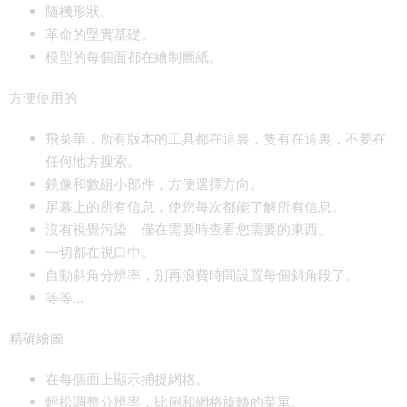
随機形狀。
革命的堅實基礎。
模型的每個面都在繪制圖紙。
方便使用的
飛菜單，所有版本的工具都在這裏，隻有在這裏，不要在
任何地方搜索。
鏡像和數組小部件，方便選擇方向。
屏幕上的所有信息，使您每次都能了解所有信息。
沒有視覺污染，僅在需要時查看您需要的東西。
一切都在視口中。
自動斜角分辨率，别再浪費時間設置每個斜角段了。
等等…
精确繪圖
在每個面上顯示捕捉網格。
輕松調整分辨率，比例和網格旋轉的菜單。