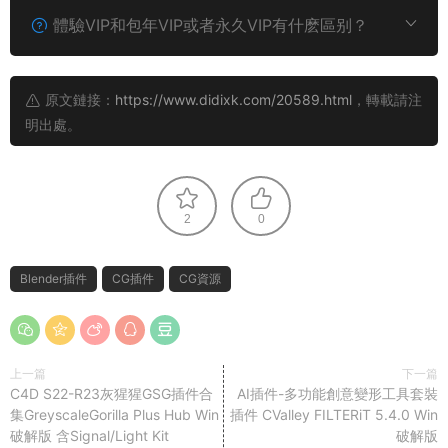
體驗VIP和包年VIP或者永久VIP有什麽區别？
原文鏈接：
https://www.didixk.com/20589.html
，轉載請注
明出處。
2
0
Blender插件
CG插件
CG資源
上一篇
下一篇
C4D S22-R23灰猩猩GSG插件合
AI插件-多功能創意變形工具套裝
集GreyscaleGorilla Plus Hub Win
插件 CValley FILTERiT 5.4.0 Win
破解版 含Signal/Light Kit
破解版