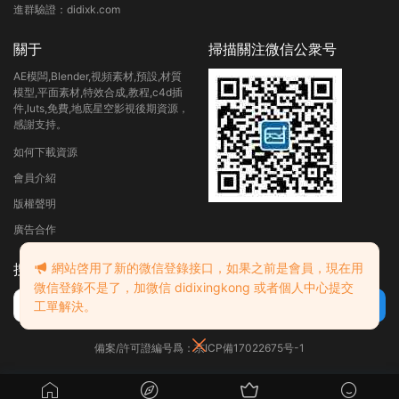
進群驗證：didixk.com
關于
掃描關注微信公衆号
AE模闆,Blender,視頻素材,預設,材質
模型,平面素材,特效合成,教程,c4d插
件,luts,免費,地底星空影視後期資源，
感謝支持。
如何下載資源
會員介紹
版權聲明
廣告合作
網站啓用了新的微信登錄接口，如果之前是會員，現在用
搜索
微信登錄不是了，加微信 didixingkong 或者個人中心提交
工單解決。
備案/許可證編号爲：京ICP備17022675号-1