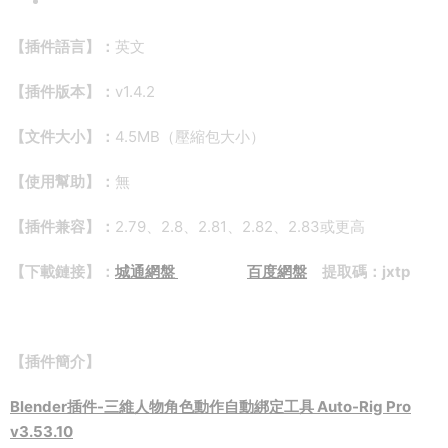
【插件語言】：
英文
【插件版本】：
v1.4.2
【文件大小】：
4.5MB（壓縮包大小）
【使用幫助】：
無
【插件兼容】：
2.79、2.8、2.81、2.82、2.83或更高
【下載鏈接】：
城通網盤
百度網盤
提取碼：jxtp
【插件簡介】
Blender插件-三維人物角色動作自動綁定工具 Auto-Rig Pro
v3.53.10