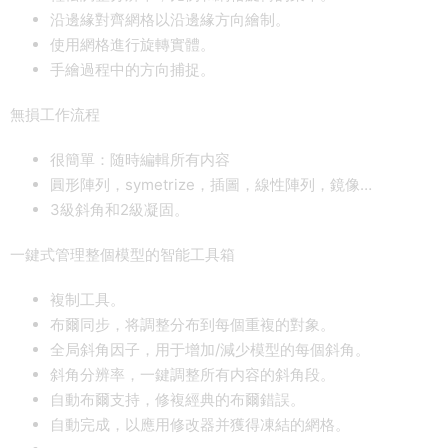
沿邊緣對齊網格以沿邊緣方向繪制。
使用網格進行旋轉實體。
手繪過程中的方向捕捉。
無損工作流程
很簡單：随時編輯所有内容
圓形陣列，symetrize，插圖，線性陣列，鏡像…
3級斜角和2級凝固。
一鍵式管理整個模型的智能工具箱
複制工具。
布爾同步，将調整分布到每個重複的對象。
全局斜角因子，用于增加/減少模型的每個斜角。
斜角分辨率，一鍵調整所有内容的斜角段。
自動布爾支持，修複經典的布爾錯誤。
自動完成，以應用修改器并獲得凍結的網格。