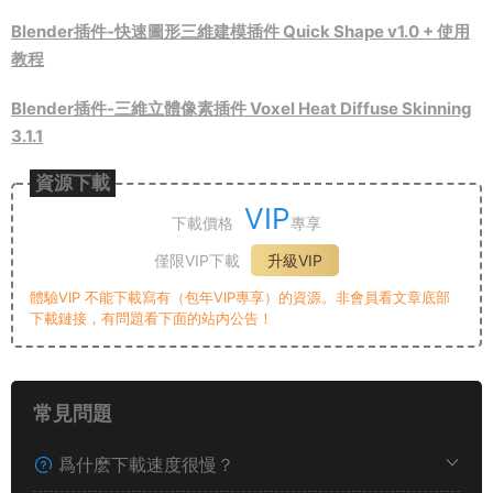
Blender插件-快速圖形三維建模插件 Quick Shape v1.0 + 使用
教程
Blender插件-三維立體像素插件 Voxel Heat Diffuse Skinning
3.1.1
資源下載
VIP
下載價格
專享
僅限VIP下載
升級VIP
體驗VIP 不能下載寫有（包年VIP專享）的資源。非會員看文章底部
下載鏈接，有問題看下面的站内公告！
常見問題
爲什麽下載速度很慢？