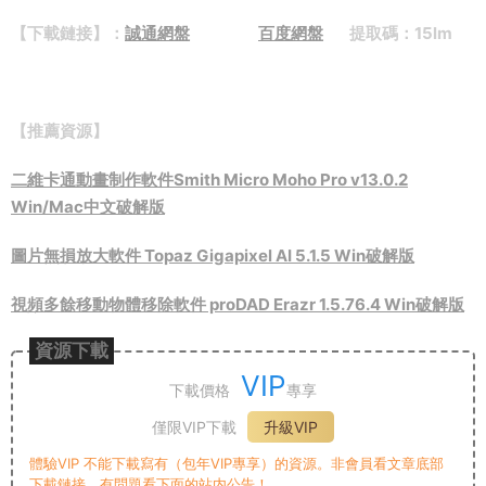
【下載鏈接】：
誠通網盤
百度網盤
提取碼：15lm
【推薦資源】
二維卡通動畫制作軟件Smith Micro Moho Pro v13.0.2
Win/Mac中文破解版
圖片無損放大軟件 Topaz Gigapixel AI 5.1.5 Win破解版
視頻多餘移動物體移除軟件 proDAD Erazr 1.5.76.4 Win破解版
資源下載
VIP
下載價格
專享
僅限VIP下載
升級VIP
體驗VIP 不能下載寫有（包年VIP專享）的資源。非會員看文章底部
下載鏈接，有問題看下面的站内公告！