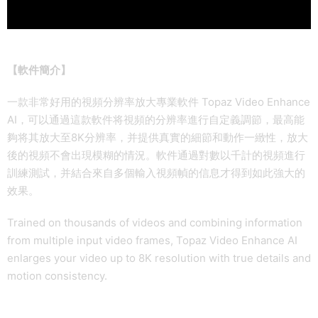
【軟件簡介】
一款非常好用的視頻分辨率放大專業軟件 Topaz Video Enhance
AI，可以通過這款軟件将視頻的分辨率進行自定義調節，最高能
夠将其放大至8K分辨率，并提供真實的細節和動作一緻性，放大
後的視頻不會出現模糊的情況。軟件通過對數以千計的視頻進行
訓練測試，并結合來自多個輸入視頻幀的信息才得到如此強大的
效果。
Trained on thousands of videos and combining information
from multiple input video frames, Topaz Video Enhance AI
enlarges your video up to 8K resolution with true details and
motion consistency.