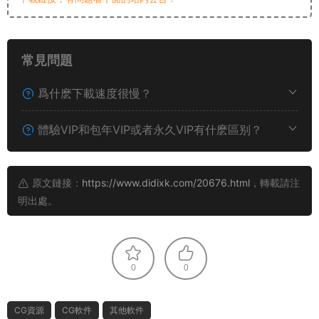
常見問題
爲什麽下載速度很慢？
體驗VIP和包年VIP或者永久VIP有什麽區别？
原文鏈接：
https://www.didixk.com/20676.html
，轉載請注
明出處。
0
0
CG資源
CG軟件
其他軟件