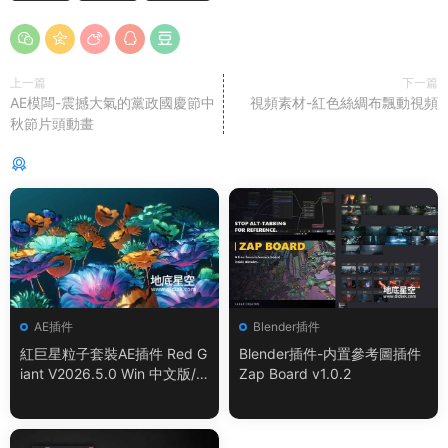
上一篇
下一篇
AE模闆-震撼大氣的黨政國慶節中
視頻素材-紅色絲綢布飄動視頻
秋節片頭動畫
猜你喜歡
AE插件
Blender插件
紅巨星粒子套裝AE插件 Red G
Blender插件-内置參考圖插件
iant V2026.5.0 Win 中文版/
Zap Board v1.0.2
英文版 集成了Trapcode + Ma
gic Bullet + VFX Suit