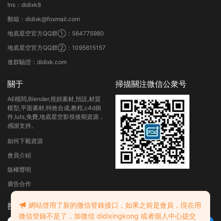
Ins：didixk8
郵箱：didixk@foxmail.com
地底星空官方QQ群①：564775980
地底星空官方QQ群②：1095615157
進群驗證：didixk.com
關于
掃描關注微信公衆号
AE模闆,Blender,視頻素材,預設,材質
模型,平面素材,特效合成,教程,c4d插
件,luts,免費,地底星空影視後期資源，
感謝支持。
如何下載資源
會員介紹
版權聲明
廣告合作
網站啓用了新的微信登錄接口，如果之前是會員，現在用
搜索
微信登錄不是了，加微信 didixingkong 或者個人中心提交