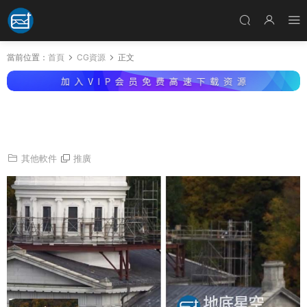
當前位置：
首頁
CG資源
正文
視頻無損放大軟件 Topaz Video Enhance AI 1.
6.1 Win破解版
其他軟件
推廣