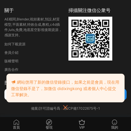
關于
掃描關注微信公衆号
AE模闆,Blender,視頻素材,預設,材質
模型,平面素材,特效合成,教程,c4d插
件,luts,免費,地底星空影視後期資源，
感謝支持。
如何下載資源
會員介紹
版權聲明
廣告合作
網站啓用了新的微信登錄接口，如果之前是會員，現在用
搜索
微信登錄不是了，加微信 didixingkong 或者個人中心提交
工單解決。
備案/許可證編号爲：京ICP備17022675号-1
首頁
發現
VIP
我的