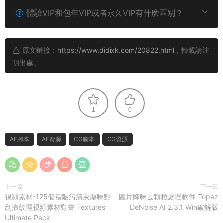
體驗VIP和包年VIP或者永久VIP有什麽區别？
原文鏈接：
https://www.didixk.com/20822.html
，轉載請注
明出處。
1
0
AE腳本
AE資源
CG腳本
CG資源
上一篇
下一篇
視頻素材-125個褶皺污漬灰塵噪點
圖片降噪去顆粒處理軟件 Topaz
刮痕紋理視頻素材動畫 Textures
DeNoise AI 2.3.1 Win破解版
Ultimate Pack