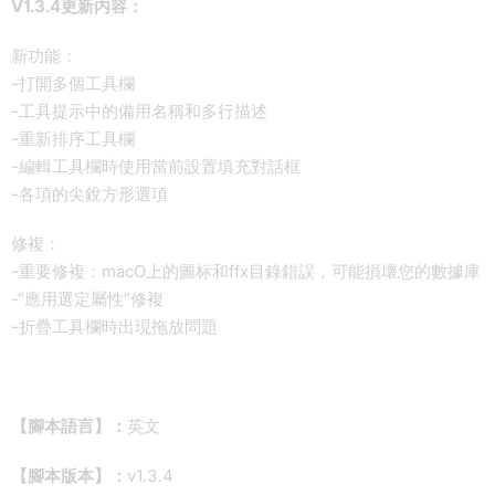
V1.3.4更新内容：
新功能：
-打開多個工具欄
-工具提示中的備用名稱和多行描述
-重新排序工具欄
-編輯工具欄時使用當前設置填充對話框
-各項的尖銳方形選項
修複：
-重要修複：macO上的圖标和ffx目錄錯誤，可能損壞您的數據庫
-“應用選定屬性”修複
-折疊工具欄時出現拖放問題
【腳本語言】：
英文
【腳本版本】：
v1.3.4