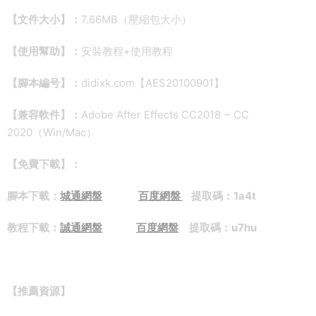
【文件大小】：
7.66MB（壓縮包大小）
【使用幫助】：
安裝教程+使用教程
【腳本編号】：
didixk.com【AES20100901】
【兼容軟件】：
Adobe After Effects CC2018 ~ CC
2020（Win/Mac）
【免費下載】：
腳本下載：
城通網盤
百度網盤
提取碼：1a4t
教程下載：
誠通網盤
百度網盤
提取碼：u7hu
【推薦資源】