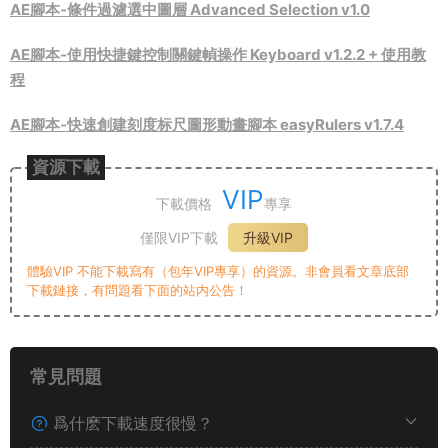
AE腳本-條件過濾選中圖層 Advanced Selection v1.0
AE腳本-使用快捷鍵控制關鍵幀操作 Keyboard v1.2.2 + 使用教
程
AE腳本-快速創建刻度标尺圖形動畫腳本 easyRulers v1.7.4
資源下載
VIP
下載價格
專享
僅限VIP下載
升級VIP
體驗VIP 不能下載寫有（包年VIP專享）的資源。非會員看文章底部
下載鏈接，有問題看下面的站内公告！
常見問題
爲什麽下載速度很慢？