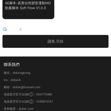
AE腳本-真實自然變形運動MG
動畫腳本 Soft Flow V1.0.0
評論
0
請先
登錄
聯系我們
微信：didixingkong
Ins：didixk8
郵箱：didixk@foxmail.com
地底星空官方QQ群①：564775980
地底星空官方QQ群②：1095615157
進群驗證：didixk.com