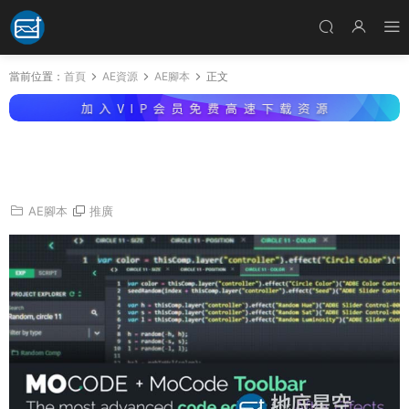
當前位置：
首頁
AE資源
AE腳本
正文
AE腳本-腳本表達式代碼編輯開發工具 MoCode
v1.3.4 + 使用教程
AE腳本
推廣