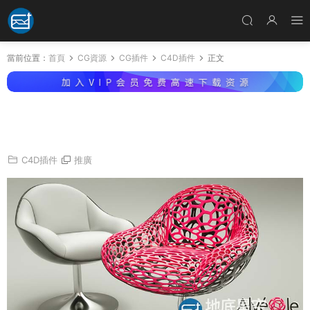
當前位置：
首頁
CG資源
CG插件
C4D插件
正文
C4D插件-三維模型镂空線框生成插件 CodeVon
c Alveole v1.0.3
C4D插件
推廣