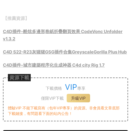
【推薦資源】
C4D插件-酷炫多邊形卷紙折疊翻頁效果 CodeVonc Unfolder
v1.3.2
C4D S22-R23灰猩猩GSG插件合集GreyscaleGorilla Plus Hub
C4D插件-城市建築程序化生成神器 C4d city Rig 1.7
資源下載
VIP
下載價格
專享
僅限VIP下載
升級VIP
體驗VIP 不能下載寫有（包年VIP專享）的資源。非會員看文章底部
下載鏈接，有問題看下面的站内公告！