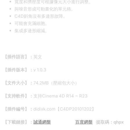
寬度和擠壓度可根據像元大小進行調整。
與噪音形成可動畫化的單元格。
C4D斜角沒有多邊形故障。
可能會充滿細胞。
集成多邊形縮減。
【插件語言】：
英文
【插件版本】：
v 1.0.3
【文件大小】：
74.2MB（壓縮包大小）
【支持軟件】：
支持Cinema 4D R14 ~ R23
【插件編号】：
didixk.com【C4DP20101202】
【下載鏈接】：
誠通網盤
百度網盤
提取碼：qhpx