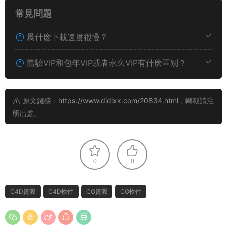
常見問題
爲什麽下載速度很慢？
體驗VIP和包年VIP或者永久VIP有什麽區别？
原文鏈接：
https://www.didixk.com/20834.html
，轉載請注
明出處。
0
0
C4D資源
C4D軟件
CG資源
CG軟件