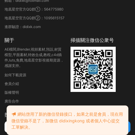
郵箱：didixk@foxmail.com
地底星空官方QQ群①：564775980
地底星空官方QQ群②：1095615157
進群驗證：didixk.com
關于
掃描關注微信公衆号
AE模闆,Blender,視頻素材,預設,材質
模型,平面素材,特效合成,教程,c4d插
件,luts,免費,地底星空影視後期資源，
感謝支持。
如何下載資源
會員介紹
版權聲明
廣告合作
網站啓用了新的微信登錄接口，如果之前是會員，現在用
搜索
微信登錄不是了，加微信 didixingkong 或者個人中心提交
工單解決。