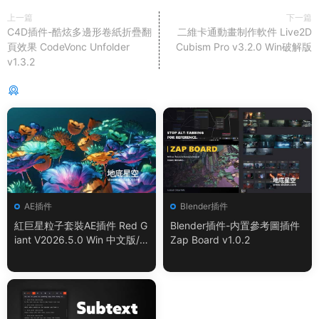
上一篇
下一篇
C4D插件-酷炫多邊形卷紙折疊翻
二維卡通動畫制作軟件 Live2D
頁效果 CodeVonc Unfolder
Cubism Pro v3.2.0 Win破解版
v1.3.2
猜你喜歡
AE插件
Blender插件
紅巨星粒子套裝AE插件 Red G
Blender插件-内置參考圖插件
iant V2026.5.0 Win 中文版/
Zap Board v1.0.2
英文版 集成了Trapcode + Ma
gic Bullet + VFX Suit