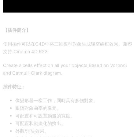
【插件簡介】
使用插件可以在C4D中将三維模型對象生成镂空線框效果。兼容
支持 Cinema 4D R23
Create a cells effect on all your objects.Based on Voronoï
and Catmull-Clark diagram.
插件特征：
像變形器一樣工作，同時具有多個對象。
跟随對象曲率的像元。
可配置和可設置動畫的寬度。
可配置和動畫化的擠出。
外觀/消失效果。