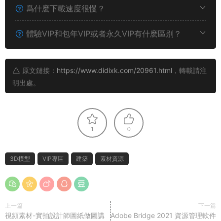
爲什麽下載速度很慢？
體驗VIP和包年VIP或者永久VIP有什麽區别？
原文鏈接：
https://www.didixk.com/20961.html
，轉載請注
明出處。
1
0
3D模型
VIP專區
建築
素材資源
上一篇
下一篇
視頻素材-實拍設計師圖紙做圖講
Adobe Bridge 2021 資源管理軟件