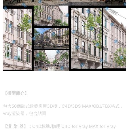
【模型簡介】
包含50個歐式建築房屋3D模，C4D/3DS MAX/OBJ/FBX格式，
vray渲染器，包含貼圖
【渲 染 器】：
C4D标準/物理 C4D for Vray MAX for Vray