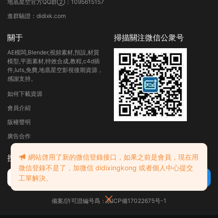
地底星空官方QQ群②：1095615157
進群驗證：didixk.com
關于
掃描關注微信公衆号
AE模闆,Blender,視頻素材,預設,材質
模型,平面素材,特效合成,教程,c4d插
件,luts,免費,地底星空影視後期資源，
感謝支持。
如何下載資源
會員介紹
版權聲明
廣告合作
搜索
網站啓用了新的微信登錄接口，如果之前是會員，現在用
微信登錄不是了，加微信 didixingkong 或者個人中心提交
工單解決。
備案/許可證編号爲：京ICP備17022675号-1