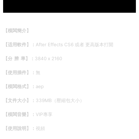
【模闆簡介】
【适用軟件】：
After Effects CS6 或者 更高版本打開
【分 辨 率】：
3840 x 2160
【使用插件】：
無
【模闆格式】：
aep
【文件大小】：
339MB（壓縮包大小）
【模闆音樂】：
VIP專享
【使用說明】：
視頻