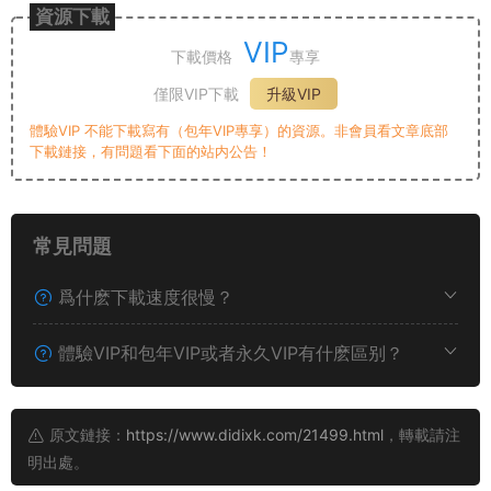
資源下載
VIP
下載價格
專享
僅限VIP下載
升級VIP
體驗VIP 不能下載寫有（包年VIP專享）的資源。非會員看文章底部
下載鏈接，有問題看下面的站内公告！
常見問題
爲什麽下載速度很慢？
體驗VIP和包年VIP或者永久VIP有什麽區别？
原文鏈接：
https://www.didixk.com/21499.html
，轉載請注
明出處。