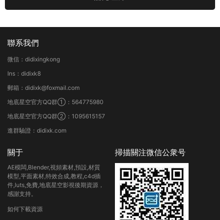
聯系我們
微信：didixingkong
Ins：didixk8
郵箱：didixk@foxmail.com
地底星空官方QQ群①：564775980
地底星空官方QQ群②：1095615157
進群驗證：didixk.com
關于
掃描關注微信公衆号
AE模闆,Blender,視頻素材,預設,材質
模型,平面素材,特效合成,教程,c4d插
件,luts,免費,地底星空影視後期資源，
感謝支持。
如何下載資源