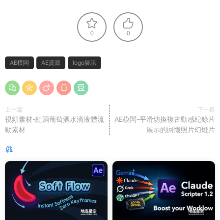
0
0
AE模闆
AE資源
logo展示
上一篇
下一篇
視頻素材-紅酒葡萄酒水滴液體流
AE模闆-平滑切換複古動感紀錄片
動素材
展示的回憶照片幻燈片
猜你喜歡