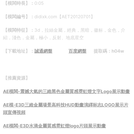
【模闆時長】：
0:05
【模闆編号】：
didixk.com【AET20120701】
【模闆特征】：
3d，拉絲金屬，經典，黑暗，徽标，金色，介
紹，淺色，金屬，極小，反射、地底星空
【下載地址】：
誠通網盤
百度網盤
提取碼：h04w
【推薦資源】
AE模闆-震撼大氣的三維黑色金屬質感霓虹燈文字Logo展示動畫
AE模-E3D三維金屬場景高科技HUD動畫演繹标志LOGO展示片
頭宣傳視頻
AE模闆-E3D水滴金屬質感霓虹燈logo片頭展示動畫