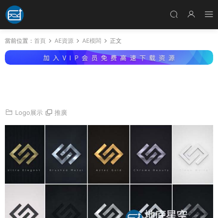
當前位置：
首頁
AE資源
AE模闆
正文
AE模闆- 經典3D金色銀色暗黑拉絲金屬質感log
o标志展示動畫 Elegant Logo Reveals Pack 2
Logo展示
推廣