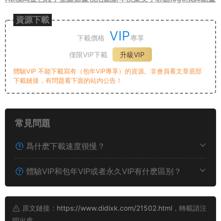
資源下載
VIP
下載價格
專享
僅限VIP下載
升級VIP
體驗VIP 不能下載寫有（包年VIP專享）的資源。非會員看文章底部
下載鏈接，有問題看下面的站内公告！
常見問題
爲什麽下載速度很慢？
體驗VIP和包年VIP或者永久VIP有什麽區别？
原文鏈接：
https://www.didixk.com/21502.html
，轉載請注
明出處。