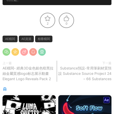
2
0
AE模闆
AE資源
相冊模闆
上一篇
下一篇
AE模闆- 經典3D金色銀色暗黑拉
Substance預設-常用筆刷材質預
絲金屬質感logo标志展示動畫
設 Substance Source Project 24
Elegant Logo Reveals Pack 2
– 66 Substances
猜你喜歡