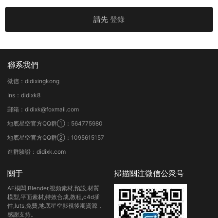
請先
登錄
聯系我們
微信：didixingkong
Ins：didixk8
郵箱：didixk@foxmail.com
地底星空官方QQ群①：564775980
地底星空官方QQ群②：1095615157
進群驗證：didixk.com
關于
掃描關注微信公衆号
AE模闆,Blender,視頻素材,預設,材質
模型,平面素材,特效合成,教程,c4d插
件,luts,免費,地底星空影視後期資源，
感謝支持。