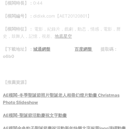
【模闆時長】：
0:44
【模闆編号】：
didixk.com【AET20120801】
【模闆特征】：
電影，紀錄片，戲劇，動态，情感，電影，曆
史，鼓舞人，記憶，視差、
地底星空
【下載地址】：
城通網盤
百度網盤
提取碼：
o6b0
【推薦資源】
AE模闆-冬季聖誕節照片聖誕老人相冊幻燈片動畫 Christmas
Photo Slideshow
AE模闆-聖誕節活動慶祝文字動畫
AE模闆金色粒子聖誕節慶祝活動新年快樂文字标題logo演繹動畫