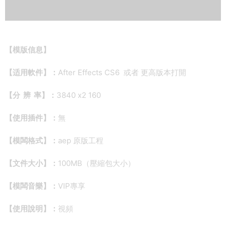
【
模版信息】
【适用軟件】：
After Effects CS6 或者 更高版本打開
【分 辨 率】：
3840 x2 160
【使用插件】：
無
【模闆格式】：
aep 原版工程
【文件大小】：
100MB（壓縮包大小）
【模闆音樂】：
VIP專享
【使用說明】：
視頻