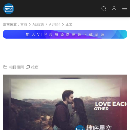
當前位置：
首頁
AE資源
AE模闆
正文
AE模闆-平滑切換複古動感紀錄片展示的回憶照
片幻燈片
相冊模闆
推廣