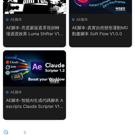
AE腳本
AE腳本
AE腳本-亮度蒙版遮罩視頻轉
AE腳本-真實自然變形運動MG
場過渡效果 Luma Shifter V1.
動畫腳本 Soft Flow V1.0.0
0.0
AE腳本
AE腳本-智能AI生成代碼腳本 A
escripts Claude Scripter V1.
3.0 + 使用教程
評論
0