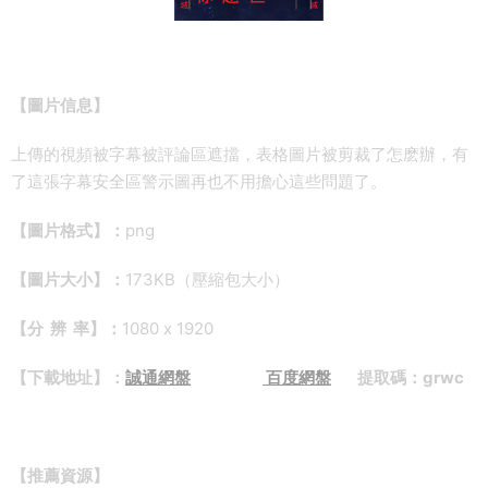
【圖片信息】
上傳的視頻被字幕被評論區遮擋，表格圖片被剪裁了怎麽辦，有
了這張字幕安全區警示圖再也不用擔心這些問題了。
【圖片格式】：
png
【圖片大小】：
173KB（壓縮包大小）
【分 辨 率】：
1080 x 1920
【下載地址】：
誠通網盤
百度網盤
提取碼：grwc
【推薦資源】