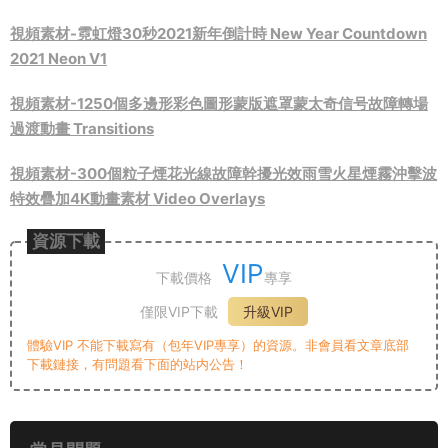
視頻素材-霓虹燈30秒2021新年倒計時 New Year Countdown
2021 Neon V1
視頻素材-1250個多邊形彩色圖形蒙版遮罩蒙太奇信号故障轉場
過渡動畫 Transitions
視頻素材-300個粒子煙花光線故障幹擾光效雨雪火星煙霧沖擊波
特效疊加4K動畫素材 Video Overlays
資源下載
VIP
下載價格
專享
僅限VIP下載
升級VIP
體驗VIP 不能下載寫有（包年VIP專享）的資源。非會員看文章底部
下載鏈接，有問題看下面的站内公告！