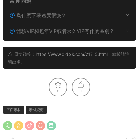
常見問題
爲什麽下載速度很慢？
體驗VIP和包年VIP或者永久VIP有什麽區别？
原文鏈接：
https://www.didixk.com/21715.html
，轉載請注
明出處。
0
1
平面素材
素材資源