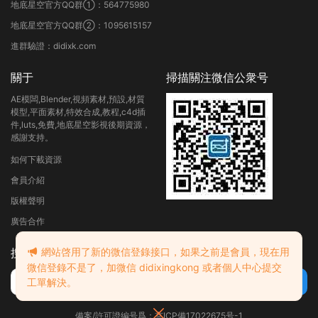
地底星空官方QQ群①：564775980
地底星空官方QQ群②：1095615157
進群驗證：didixk.com
關于
掃描關注微信公衆号
AE模闆,Blender,視頻素材,預設,材質
模型,平面素材,特效合成,教程,c4d插
件,luts,免費,地底星空影視後期資源，
感謝支持。
如何下載資源
會員介紹
版權聲明
廣告合作
網站啓用了新的微信登錄接口，如果之前是會員，現在用
搜索
微信登錄不是了，加微信 didixingkong 或者個人中心提交
工單解決。
備案/許可證編号爲：京ICP備17022675号-1