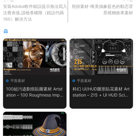
上一篇
下一篇
安裝Adobe軟件錯誤提示無法寫入
視頻素材-唯美抽象藍色的動态背
注冊表值,請檢查權限（錯誤代碼
景模糊效果素材
160）解決方法
猜你喜歡
平面素材
平面素材
100組污迹劃痕貼圖素材 Artst
科幻 UI/HUD圖形貼花素材 Art
ation – 100 Roughness Impe
station – 215 + UI HUD SciFi
rfection – VOL.01
Graphic Decals Vol.05