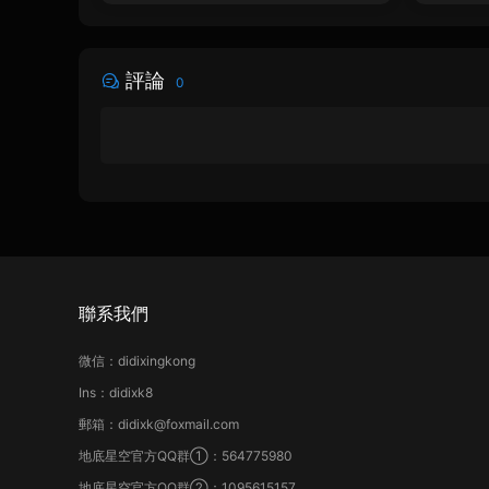
評論
0
聯系我們
微信：didixingkong
Ins：didixk8
郵箱：didixk@foxmail.com
地底星空官方QQ群①：564775980
地底星空官方QQ群②：1095615157