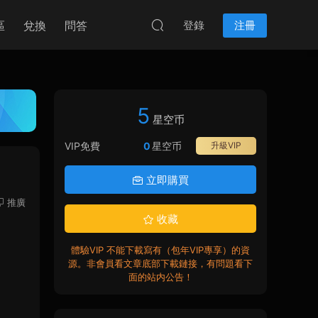
區
兌換
問答
登錄
注冊
5
星空币
VIP免費
0
星空币
升級VIP
立即購買
推廣
收藏
體驗VIP 不能下載寫有（包年VIP專享）的資
源。非會員看文章底部下載鏈接，有問題看下
面的站内公告！