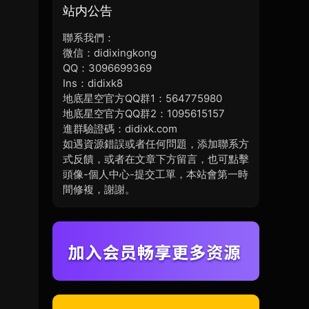
站内公告
聯系我們：
微信：didixingkong
QQ：3096699369
Ins：didixk8
地底星空官方QQ群1：564775980
地底星空官方QQ群2：1095615157
進群驗證碼：didixk.com
如遇資源錯誤或者任何問題，添加聯系方
式反饋，或者在文章下方留言，也可點擊
頭像-個人中心-提交工單，本站會第一時
間修複，謝謝。