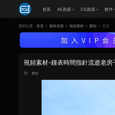
首頁
AE資源
CG資源
軟件
當前位置：
首頁
素材資源
視頻素材
實拍
正文
視頻素材-鍾表時間指針流逝老房
實拍