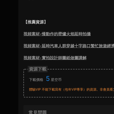
【推薦資源】
視頻素材-慢動作的壁爐火焰延時拍攝
視頻素材-延時汽車人群穿越十字路口繁忙旅遊經
視頻素材-實拍設計師圖紙做圖講解
資源下載
5
下載價格
星空币
體驗VIP 不能下載寫有（包年VIP專享）的資源。非會
常見問題