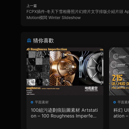
上一篇
FCPX插件-冬天下雪相冊照片幻燈片文字排版介紹片頭 App
Motion模闆 Winter Slideshow
猜你喜歡
平面素材
平面素
100組污迹劃痕貼圖素材 Artstati
科幻 U
on – 100 Roughness Imperfecti
ation 
on – VOL.01
phic D