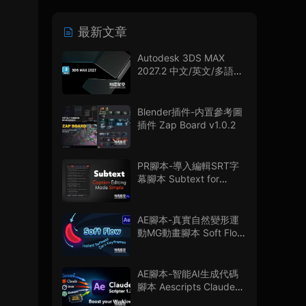
最新文章
Autodesk 3DS MAX
2027.2 中文/英文/多語言
版
Blender插件-内置參考圖
插件 Zap Board v1.0.2
PR腳本-導入編輯SRT字
幕腳本 Subtext for
Premiere Pro V1.0.0 + 使
用教程
AE腳本-真實自然變形運
動MG動畫腳本 Soft Flow
V1.0.0
AE腳本-智能AI生成代碼
腳本 Aescripts Claude
Scripter V1.3.0 + 使用教