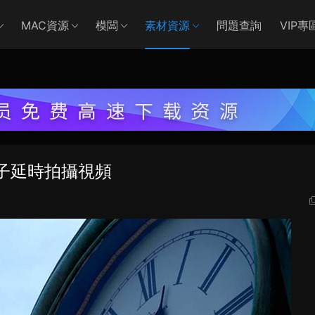
MAC資源
模闆
素材資源
問題查詢
VIP專
子延時拍攝視頻