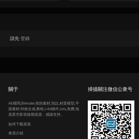
請先
登錄
關于
掃描關注微信公衆号
AE模闆,Blender,視頻素材,預設,材質模型,平
面素材,特效合成,教程,c4d插件,luts,免費,地
底星空影視後期資源，感謝支持。
如何下載資源
會員介紹