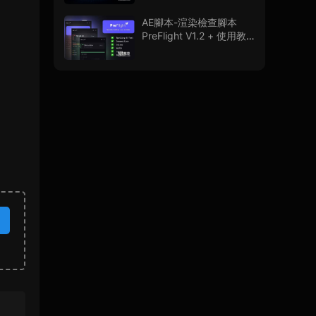
程
AE腳本-渲染檢查腳本
PreFlight V1.2 + 使用教
程