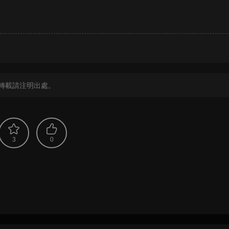
？
轉載請注明出處。
3
0