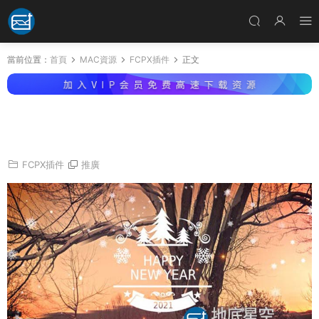
當前位置：
首頁
MAC資源
FCPX插件
正文
FCPX插件-冬天下雪相冊照片幻燈片文字排版介
紹片頭 Apple Motion模闆 Winter Slideshow
FCPX插件
推廣