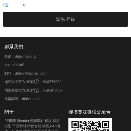
評論
0
請先
登錄
聯系我們
微信：didixingkong
Ins：didixk8
郵箱：didixk@foxmail.com
地底星空官方QQ群①：564775980
地底星空官方QQ群②：1095615157
進群驗證：didixk.com
關于
掃描關注微信公衆号
AE模闆,Blender,視頻素材,預設,材質
模型,平面素材,特效合成,教程,c4d插