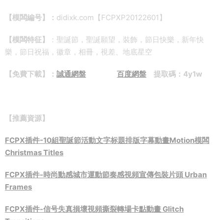
【模闆編号】：
didixk.com【FCPXP20122601】
【模闆特征】
：聖誕節，聖誕願望，裝飾，節日快樂，新年快
樂，節日祝福，徽章，相冊，視差、地底星空
【免費下載】：
誠通網盤
百度網盤
提取碼：4y1w
【推薦資源】
FCPX插件-10組聖誕節活動文字标題排版字幕動畫Motion模闆
Christmas Titles
FCPX插件-時尚動感城市運動節奏感視頻宣傳包裝片頭 Urban
Frames
FCPX插件-信号失真損壞視頻撕裂轉場卡點動畫 Glitch