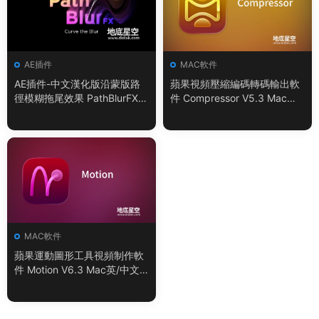
AE插件
MAC軟件
AE插件-中文漢化版沿蒙版路
蘋果視頻壓縮編碼轉碼輸出軟
徑模糊拖尾效果 PathBlurFX 1.
件 Compressor V5.3 Mac英/
3 Win/Mac
中文版
MAC軟件
蘋果運動圖形工具視頻制作軟
件 Motion V6.3 Mac英/中文
版