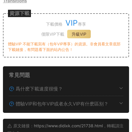
Transitions
資源下載
VIP
下載價格
專享
僅限VIP下載
升級VIP
體驗VIP 不能下載寫有（包年VIP專享）的資源。非會員看文章底部
下載鏈接，有問題看下面的站内公告！
常見問題
爲什麽下載速度很慢？
體驗VIP和包年VIP或者永久VIP有什麽區别？
原文鏈接：
https://www.didixk.com/21738.html
，轉載請注