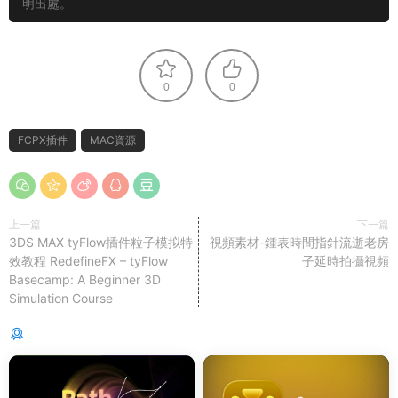
明出處。
0
0
FCPX插件
MAC資源
上一篇
下一篇
3DS MAX tyFlow插件粒子模拟特
視頻素材-鍾表時間指針流逝老房
效教程 RedefineFX – tyFlow
子延時拍攝視頻
Basecamp: A Beginner 3D
Simulation Course
猜你喜歡