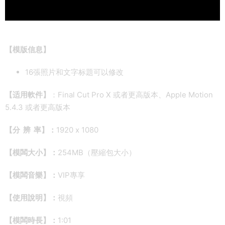
【
模版信息】
16張照片和文字标題可以修改
【适用軟件】
：Final Cut Pro X 或者更高版本、Apple Motion
5.4.3 或者更高版本
【分 辨 率】：
1920 x 1080
【模闆大小】：
254MB（壓縮包大小）
【模闆音樂】：
VIP專享
【使用說明】：
視頻
【模闆時長】：
1:01