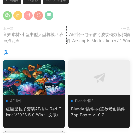
CG插件
CG资源
Houdini插件
上一篇
下一篇
音效素材-小型中型大型机械咔嗒
AE插件-电子信号波纹特效模拟插
声滑动声
件 Aescripts Modulation v2.1 Win
猜你喜欢
AE插件
Blender插件
红巨星粒子套装AE插件 Red G
Blender插件-内置参考图插件
iant V2026.5.0 Win 中文版/
Zap Board v1.0.2
英文版 集成了Trapcode + Ma
gic Bullet + VFX Suit