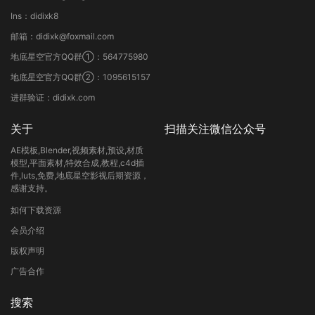
Ins：didixk8
邮箱：didixk@foxmail.com
地底星空官方QQ群①：564775980
地底星空官方QQ群②：1095615157
进群验证：didixk.com
关于
扫描关注微信公众号
AE模板,Blender,视频素材,预设,材质
模型,平面素材,特效合成,教程,c4d插
件,luts,免费,地底星空影视后期资源，
感谢支持。
如何下载资源
会员介绍
版权声明
广告合作
搜索