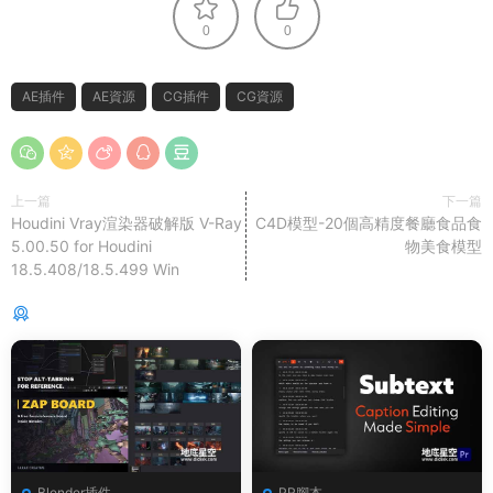
0
0
AE插件
AE資源
CG插件
CG資源
上一篇
下一篇
Houdini Vray渲染器破解版 V-Ray
C4D模型-20個高精度餐廳食品食
5.00.50 for Houdini
物美食模型
18.5.408/18.5.499 Win
猜你喜歡
Blender插件
PR腳本