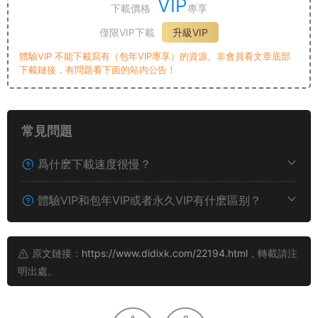
VIP
下載價格
專享
僅限VIP下載
升級VIP
體驗VIP 不能下載寫有（包年VIP專享）的資源。非會員看文章底部
下載鏈接，有問題看下面的站内公告！
常見問題
爲什麽下載速度很慢？
體驗VIP和包年VIP或者永久VIP有什麽區别？
原文鏈接：
https://www.didixk.com/22194.html
，轉載請注
明出處。