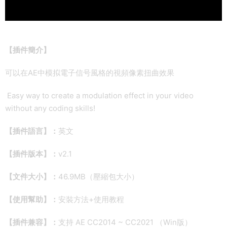
【插件簡介】
可以在AE中模拟電子信号風格的視頻像素扭曲效果
Easy way to create a modulation effect in your video
without any coding skills!
【插件語言】：
英文
【插件版本】：
v2.1
【文件大小】：
46.9MB（壓縮包大小）
【使用幫助】：
安裝方法+使用教程
【插件兼容】：
支持 AE CC2014 ~ CC2021 （Win版）