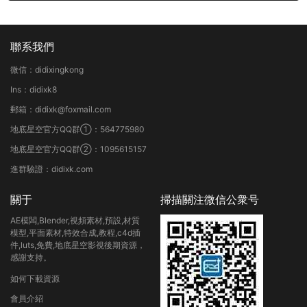
聯系我們
微信：didixingkong
Ins：didixk8
郵箱：didixk@foxmail.com
地底星空官方QQ群①：564775980
地底星空官方QQ群②：1095615157
進群驗證：didixk.com
關于
掃描關注微信公衆号
AE模闆,Blender,視頻素材,預設,材質
模型,平面素材,特效合成,教程,c4d插
件,luts,免費,地底星空影視後期資源，
感謝支持。
如何下載資源
會員介紹