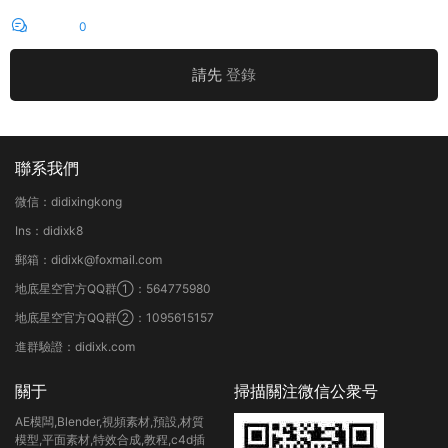
評論
0
請先
登錄
聯系我們
微信：didixingkong
Ins：didixk8
郵箱：didixk@foxmail.com
地底星空官方QQ群①：564775980
地底星空官方QQ群②：1095615157
進群驗證：didixk.com
關于
掃描關注微信公衆号
AE模闆,Blender,視頻素材,預設,材質
模型,平面素材,特效合成,教程,c4d插