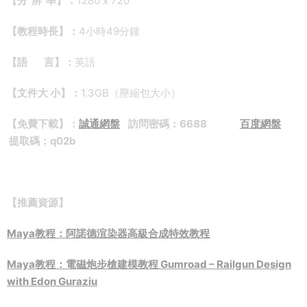
【分 辨 率】：
1280 x 720
【教程時長】：
4小時49分鍾
【語 言】：
英語
【文件大 小】：
1.3GB（壓縮包大小）
【免費下載】：
誠通網盤
訪問密碼：6688
百度網盤
提取碼：q02b
【推薦資源】
Maya教程：阿諾德渲染器高級合成特效教程
Maya教程：電磁炮步槍建模教程 Gumroad – Railgun Design
with Edon Guraziu