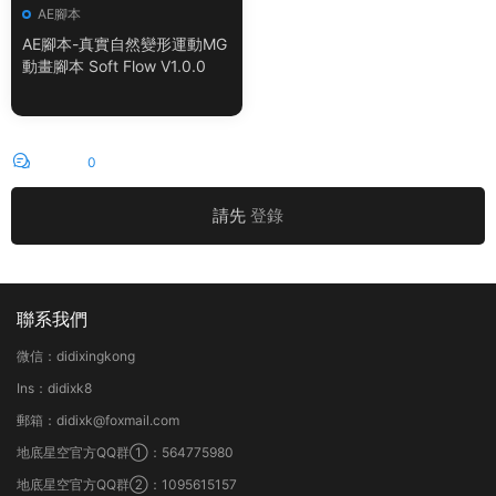
AE腳本
AE腳本-真實自然變形運動MG
動畫腳本 Soft Flow V1.0.0
評論
0
請先
登錄
聯系我們
微信：didixingkong
Ins：didixk8
郵箱：didixk@foxmail.com
地底星空官方QQ群①：564775980
地底星空官方QQ群②：1095615157