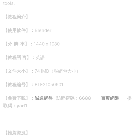
tools.
【教程簡介】
【使用軟件】：
Blender
【分 辨 率】：
1440 x 1080
【教程語 言】：
英語
【文件大小】：
741MB（壓縮包大小）
【教程編号】：
BLE21050601
【免費下載】：
誠通網盤
訪問密碼：6688
百度網盤
提
取碼：yad1
【推薦資源】