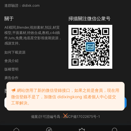
進群驗證：didixk.com
關于
掃描關注微信公衆号
AE模闆,Blender,視頻素材,預設,材質
模型,平面素材,特效合成,教程,c4d插
件,luts,免費,地底星空影視後期資源，
感謝支持。
如何下載資源
會員介紹
版權聲明
廣告合作
網站啓用了新的微信登錄接口，如果之前是會員，現在用
搜索
微信登錄不是了，加微信 didixingkong 或者個人中心提交
工單解決。
備案/許可證編号爲：京ICP備17022675号-1