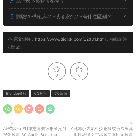
爲什麽下載速度很慢？
體驗VIP和包年VIP或者永久VIP有什麽區别？
原文鏈接：
https://www.didixk.com/22801.html
，轉載請注
明出處。
0
0
Blender教程
CG教程
CG資源
上一篇
下一篇
AE模闆-50組創意音樂波形發光可
AE模闆-大氣科技感撕裂信号失真
視化動畫 50 Audio Spectrum
損壞故障文字标題字幕logo動畫