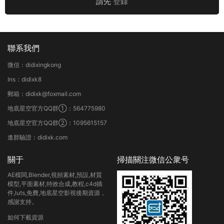
請先
登錄
聯系我們
微信：didixingkong
Ins：didixk8
郵箱：didixk@foxmail.com
地底星空官方QQ群①：564775980
地底星空官方QQ群②：1095615157
進群驗證：didixk.com
關于
掃描關注微信公衆号
AE模闆,Blender,視頻素材,預設,材質
模型,平面素材,特效合成,教程,c4d插
件,luts,免費,地底星空影視後期資源，
感謝支持。
如何下載資源