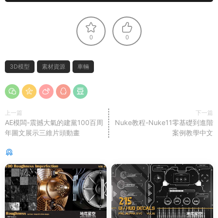
0
0
3D模型
素材資源
車輛
上一篇
下一篇
AE模闆-震撼大氣的建黨100百周
Nuke教程-Nuke11零基礎到進階
年圖文展示三維片頭動畫
案例教學中文
猜你喜歡