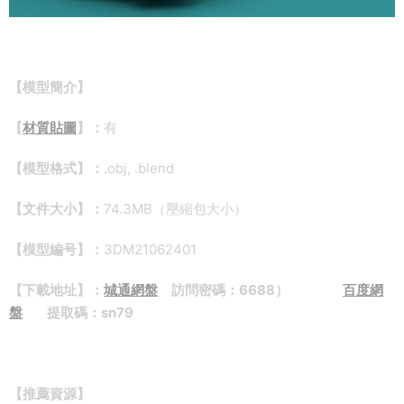
【模型簡介】
【
材質貼圖
】：
有
【模型格式】：
.obj, .blend
【文件大小】：
74.3MB（壓縮包大小）
【模型編号】：
3DM21062401
【下載地址】：
城通網盤
訪問密碼：6688）
百度網
盤
提取碼：sn79
【推薦資源】