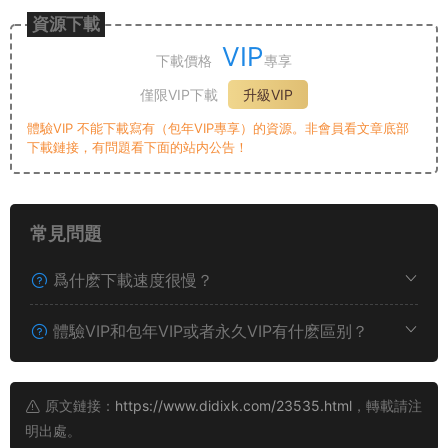
資源下載
VIP
下載價格
專享
僅限VIP下載
升級VIP
體驗VIP 不能下載寫有（包年VIP專享）的資源。非會員看文章底部
下載鏈接，有問題看下面的站内公告！
常見問題
爲什麽下載速度很慢？
體驗VIP和包年VIP或者永久VIP有什麽區别？
原文鏈接：
https://www.didixk.com/23535.html
，轉載請注
明出處。