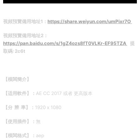
視頻預覽備用地址1：
https://share.weiyun.com/umPixr7O
視頻預覽備用地址2：
https://pan.baidu.com/s/1gZ4ozs8fT0VLKr-EF95TZA
提
取碼: 2c6t
【模闆簡介】
【适用軟件】：
AE CC 2017 或者 更高版本
【分 辨 率】：
1920 x 1080
【使用插件】：
無
【模闆格式】：
aep