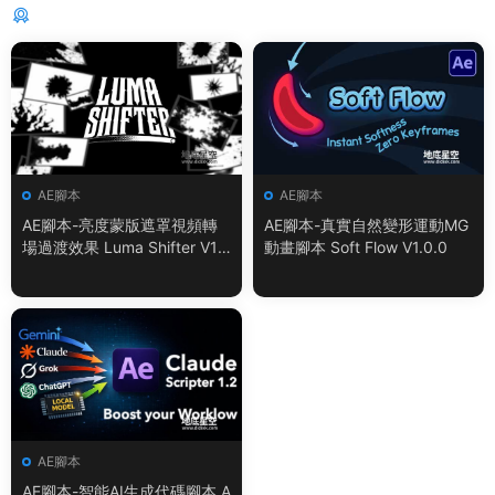
猜你喜歡
AE腳本
AE腳本
AE腳本-亮度蒙版遮罩視頻轉
AE腳本-真實自然變形運動MG
場過渡效果 Luma Shifter V1.
動畫腳本 Soft Flow V1.0.0
0.0
AE腳本
AE腳本-智能AI生成代碼腳本 A