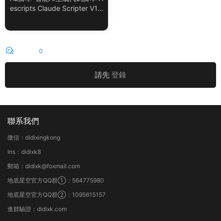
escripts Claude Scripter V1.
3.0 + 使用教程
評論
0
請先
登錄
聯系我們
微信：didixingkong
Ins：didixk8
郵箱：didixk@foxmail.com
地底星空官方QQ群①：564775980
地底星空官方QQ群②：1095615157
進群驗證：didixk.com