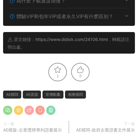
爲什麽下載速度很慢？
體驗VIP和包年VIP或者永久VIP有什麽區别？
原文鏈接：
https://www.didixk.com/24106.html
，轉載請注
明出處。
1
0
AE模闆
AE資源
宣傳動畫
相冊模闆
上一篇
下一篇
AE模版-企業獎牌專利證書展示
AE模闆-政府企業證書文件展示