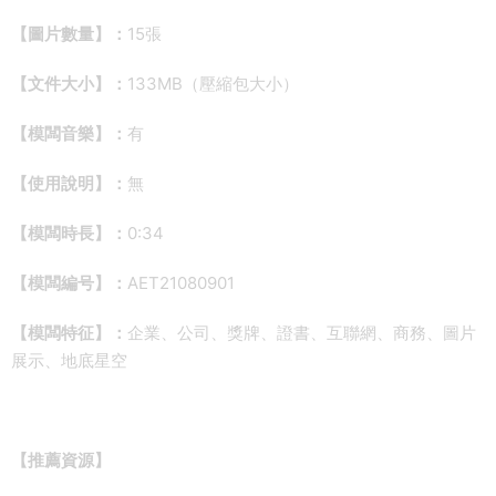
【圖片數量】：
15張
【文件大小】：
133MB（壓縮包大小）
【模闆音樂】：
有
【使用說明】：
無
【模闆時長】：
0:34
【模闆編号】：
AET21080901
【模闆特征】：
企業、公司、獎牌、證書、互聯網、商務、圖片
展示、地底星空
【推薦資源】