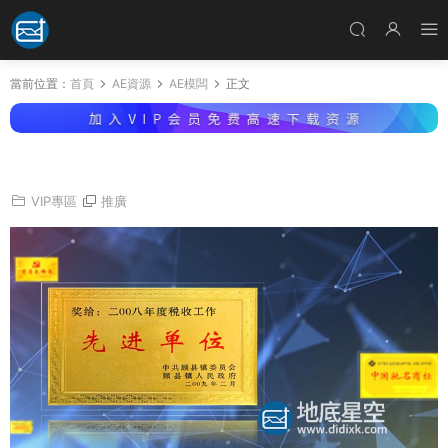
當前位置：
首頁
AE資源
AE模闆
正文
AE模闆-互聯網商務獎牌證書圖片展示動畫
VIP專區
推廣