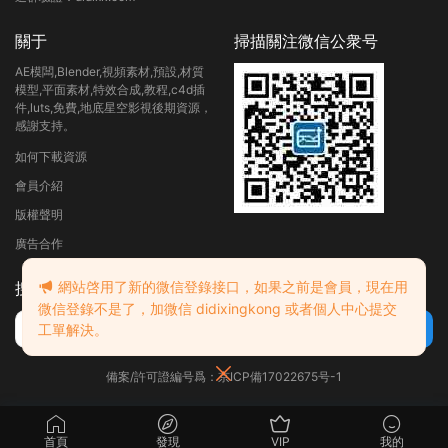
關于
掃描關注微信公衆号
AE模闆,Blender,視頻素材,預設,材質
模型,平面素材,特效合成,教程,c4d插
件,luts,免費,地底星空影視後期資源，
感謝支持。
如何下載資源
會員介紹
版權聲明
廣告合作
網站啓用了新的微信登錄接口，如果之前是會員，現在用
搜索
微信登錄不是了，加微信 didixingkong 或者個人中心提交
工單解決。
備案/許可證編号爲：京ICP備17022675号-1
首頁
發現
VIP
我的