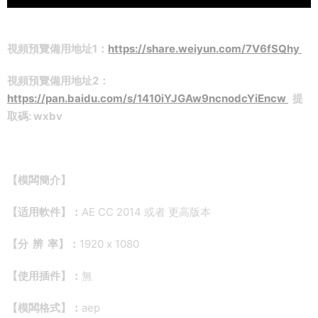
視頻預覽備用地址1：
https://share.weiyun.com/7V6fSQhy
視頻預覽備用地址2：
https://pan.baidu.com/s/1410iYJGAw9ncnodcYiEncw
提
取碼: wxbv
【模闆簡介】
【适用軟件】：
AE CC 2014 或者 更高版本
【分 辨 率】：
1920 x 1080
【使用插件】：
無
【模闆格式】：
aep