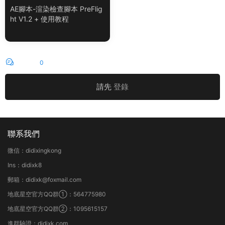
AE腳本-渲染檢查腳本 PreFlig
ht V1.2 + 使用教程
評論
0
請先
登錄
聯系我們
微信：didixingkong
Ins：didixk8
郵箱：didixk@foxmail.com
地底星空官方QQ群①：564775980
地底星空官方QQ群②：1095615157
進群驗證：didixk.com