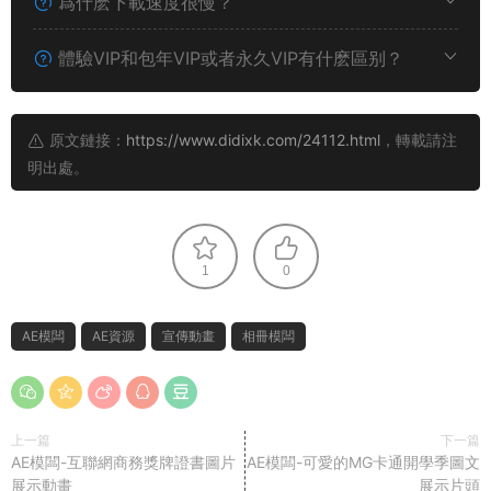
爲什麽下載速度很慢？
體驗VIP和包年VIP或者永久VIP有什麽區别？
原文鏈接：
https://www.didixk.com/24112.html
，轉載請注
明出處。
1
0
AE模闆
AE資源
宣傳動畫
相冊模闆
上一篇
下一篇
AE模闆-互聯網商務獎牌證書圖片
AE模闆-可愛的MG卡通開學季圖文
展示動畫
展示片頭