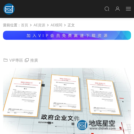
當前位置：
首頁
AE資源
AE模闆
正文
AE模闆-政府企業證書文件展示
VIP專區
推廣