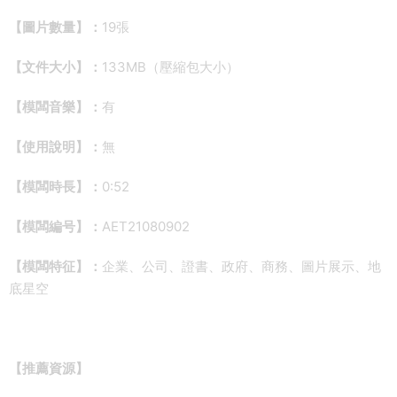
【圖片數量】：
19張
【文件大小】：
133MB（壓縮包大小）
【模闆音樂】：
有
【使用說明】：
無
【模闆時長】：
0:52
【模闆編号】：
AET21080902
【模闆特征】：
企業、公司、證書、政府、商務、圖片展示、地
底星空
【推薦資源】