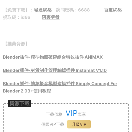
【免費下載】：
城通網盤
訪問密碼：6688
百度網盤
提取碼：id9a
阿裏雲盤
【推薦資源】
Blender插件-模型物體破碎組合特效插件 ANIMAX
Blender插件-材質制作管理編輯插件 Instamat V1.10
Blender插件-抽象概念模型建模插件 Simply Concept For
Blender 2.93+使用教程
資源下載
VIP
下載價格
專享
僅限VIP下載
升級VIP