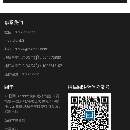
聯系我們
微信：didixingkong
Ins：didixk8
郵箱：didixk@foxmail.com
地底星空官方QQ群①：564775980
地底星空官方QQ群②：1095615157
進群驗證：didixk.com
關于
掃描關注微信公衆号
AE模闆,Blender,視頻素材,預設,材質
模型,平面素材,特效合成,教程,c4d插
件,luts,免費,地底星空影視後期資源，
感謝支持。
如何下載資源
會員介紹