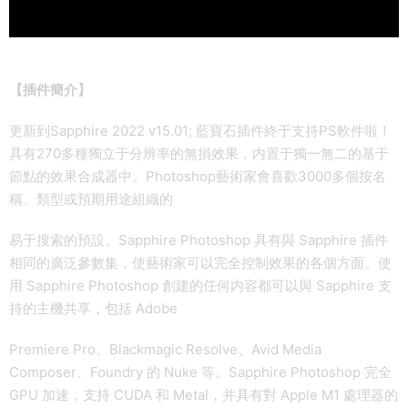
【插件簡介】
更新到Sapphire 2022 v15.01; 藍寶石插件終于支持PS軟件啦！
具有270多種獨立于分辨率的無損效果，内置于獨一無二的基于
節點的效果合成器中。Photoshop藝術家會喜歡3000多個按名
稱、類型或預期用途組織的
易于搜索的預設。Sapphire Photoshop 具有與 Sapphire 插件
相同的廣泛參數集，使藝術家可以完全控制效果的各個方面。使
用 Sapphire Photoshop 創建的任何内容都可以與 Sapphire 支
持的主機共享，包括 Adob​​e
Premiere Pro、Blackmagic Resolve、Avid Media
Composer、Foundry 的 Nuke 等。Sapphire Photoshop 完全
GPU 加速，支持 CUDA 和 Metal，并具有對 Apple M1 處理器的