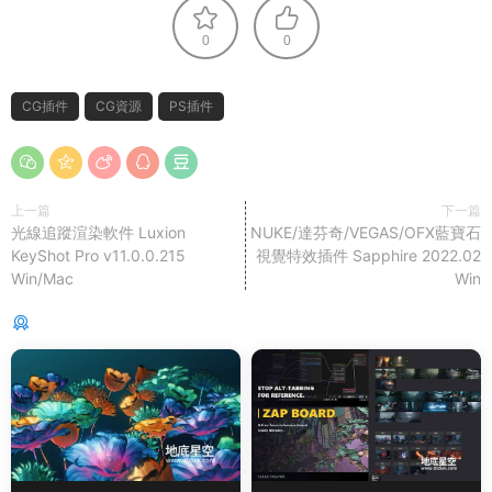
0
0
CG插件
CG資源
PS插件
上一篇
下一篇
光線追蹤渲染軟件 Luxion
NUKE/達芬奇/VEGAS/OFX藍寶石
KeyShot Pro v11.0.0.215
視覺特效插件 Sapphire 2022.02
Win/Mac
Win
猜你喜歡