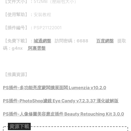
【文件大小】：
512MB（壓縮包大小）
【使用幫助】：
安裝教程
【插件編号】：
PSP21122001
【免費下載】
：
城通網盤
訪問密碼：6688
百度網盤
提取
碼：g4nx
阿裏雲盤
【推薦資源】
PS插件-多功能亮度蒙闆擴展面闆 Lumenzia v10.2.0
PS插件-PhotoShop濾鏡 Eye Candy v7.2.3.37 漢化破解版
PS插件-人像修圖美容磨皮插件 Beauty Retouching Kit 3.0.0
資源下載