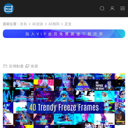
當前位置：
首頁
AE資源
AE模闆
正文
AE模闆-40種人物定格靜幀凍結時尚廣告圖形設
計展示動畫
宣傳動畫
推廣