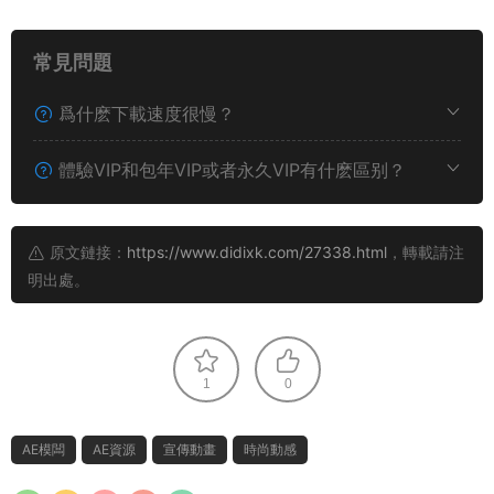
常見問題
爲什麽下載速度很慢？
體驗VIP和包年VIP或者永久VIP有什麽區别？
原文鏈接：
https://www.didixk.com/27338.html
，轉載請注
明出處。
1
0
AE模闆
AE資源
宣傳動畫
時尚動感