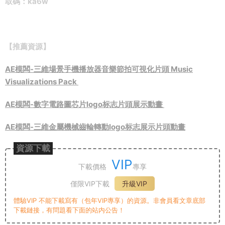
取碼：ka6w
【推薦資源】
AE模闆-三維場景手機播放器音樂節拍可視化片頭 Music
Visualizations Pack
AE模闆-數字電路圖芯片logo标志片頭展示動畫
AE模闆-三維金屬機械齒輪轉動logo标志展示片頭動畫
資源下載
VIP
下載價格
專享
僅限VIP下載
升級VIP
體驗VIP 不能下載寫有（包年VIP專享）的資源。非會員看文章底部
下載鏈接，有問題看下面的站内公告！