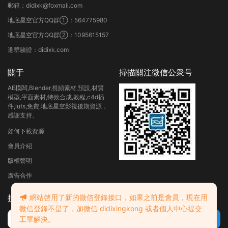
郵箱：didixk@foxmail.com
地底星空官方QQ群①：564775980
地底星空官方QQ群②：1095615157
進群驗證：didixk.com
關于
掃描關注微信公衆号
AE模闆,Blender,視頻素材,預設,材質
模型,平面素材,特效合成,教程,c4d插
件,luts,免費,地底星空影視後期資源，
感謝支持。
如何下載資源
會員介紹
版權聲明
廣告合作
網站啓用了新的微信登錄接口，如果之前是會員，現在用
搜索
微信登錄不是了，加微信 didixingkong 或者個人中心提交
工單解決。