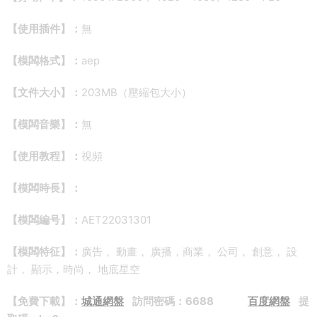
【使用插件】：
無
【模闆格式】：
aep
【文件大小】：
203MB（壓縮包大小）
【模闆音樂】：
無
【使用教程】：
視頻
【模闆時長】：
【模闆編号】：
AET22031301
【模闆特征】：
廣告， 動畫， 廣播，商業， 公司， 創意， 設
計， 顯示，時尚， 地底星空
【免費下載】：
城通網盤
訪問密碼：6688
百度網盤
提