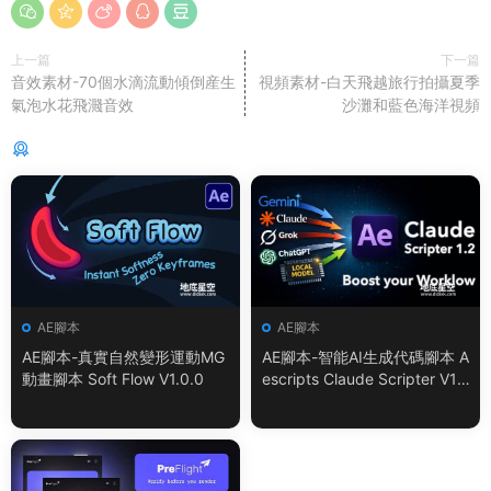
上一篇
下一篇
音效素材-70個水滴流動傾倒産生
視頻素材-白天飛越旅行拍攝夏季
氣泡水花飛濺音效
沙灘和藍色海洋視頻
猜你喜歡
AE腳本
AE腳本
AE腳本-真實自然變形運動MG
AE腳本-智能AI生成代碼腳本 A
動畫腳本 Soft Flow V1.0.0
escripts Claude Scripter V1.
3.0 + 使用教程