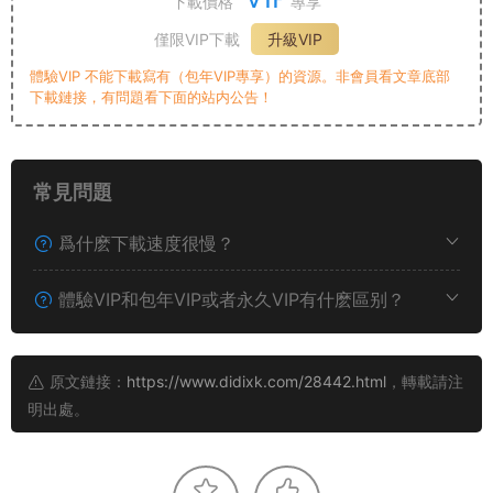
下載價格
專享
僅限VIP下載
升級VIP
體驗VIP 不能下載寫有（包年VIP專享）的資源。非會員看文章底部
下載鏈接，有問題看下面的站内公告！
常見問題
爲什麽下載速度很慢？
體驗VIP和包年VIP或者永久VIP有什麽區别？
原文鏈接：
https://www.didixk.com/28442.html
，轉載請注
明出處。