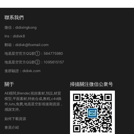
聯系我們
微信：didixingkong
Ins：didixk8
郵箱：didixk@foxmail.com
地底星空官方QQ群①：564775980
地底星空官方QQ群②：1095615157
進群驗證：didixk.com
關于
掃描關注微信公衆号
AE模闆,Blender,視頻素材,預設,材質
模型,平面素材,特效合成,教程,c4d插
件,luts,免費,地底星空影視後期資源，
感謝支持。
如何下載資源
會員介紹