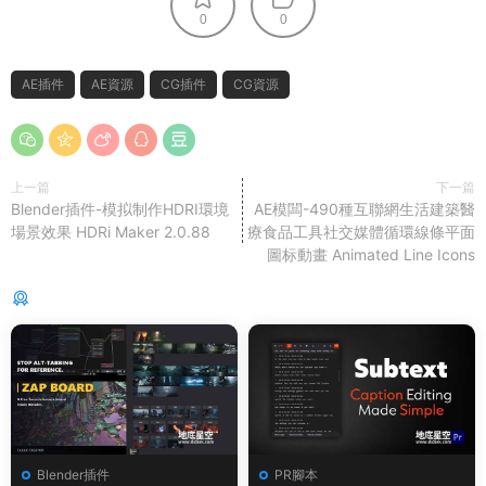
0
0
AE插件
AE資源
CG插件
CG資源
上一篇
下一篇
Blender插件-模拟制作HDRI環境
AE模闆-490種互聯網生活建築醫
場景效果 HDRi Maker 2.0.88
療食品工具社交媒體循環線條平面
圖标動畫 Animated Line Icons
猜你喜歡
Blender插件
PR腳本