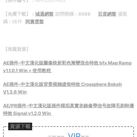
【插件編号】：
AEP22051402
【免費下載】
：
城通網盤
訪問密碼：6688
百度網盤
提取
碼：t57f
阿裏雲盤
【推薦資源】
AE插件-中文漢化版圖像映射彩色漸變混合特效 bfx Map Ramp
v1.1.0.1 Win + 使用教程
AE插件-中文漢化版背景模糊虛焦特效 Crossphere Bokeh
V1.3.6 Win
AE/PR插件-中文漢化版插件模拟真實老錄像帶信号故障毛刺幹擾
特效 Signal v1.2.0 Win
資源下載
VIP