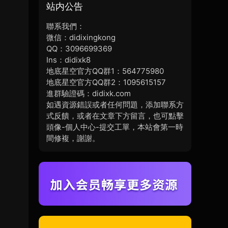
站内公告
聯系我們：
微信：didixingkong
QQ：3096699369
Ins：didixk8
地底星空官方QQ群1：564775980
地底星空官方QQ群2：1095615157
進群驗證碼：didixk.com
如遇資源錯誤或者任何問題，添加聯系方
式反饋，或者在文章下方留言，也可點擊
頭像-個人中心-提交工單，本站會第一時
間修複，謝謝。