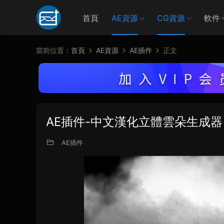
首頁
AE資源
CG資源
軟件
當前位置：
首頁
AE資源
AE插件
正文
AE插件-中文漢化立體雲朵生成器 Cloud
AE插件