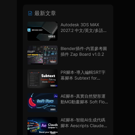
最新文章
Autodesk 3DS MAX
2027.2 中文/英文/多語言
版
Blender插件-内置參考圖
插件 Zap Board v1.0.2
PR腳本-導入編輯SRT字
幕腳本 Subtext for
Premiere Pro V1.0.0 + 使
用教程
AE腳本-真實自然變形運
動MG動畫腳本 Soft Flow
V1.0.0
AE腳本-智能AI生成代碼
腳本 Aescripts Claude
Scripter V1.3.0 + 使用教