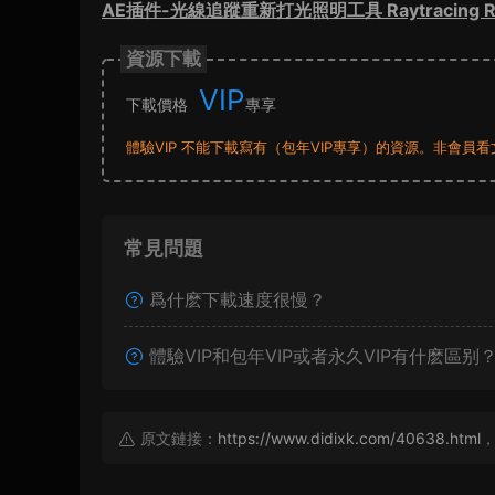
AE插件-光線追蹤重新打光照明工具 Raytracing Rel
資源下載
VIP
下載價格
專享
體驗VIP 不能下載寫有（包年VIP專享）的資源。非會
常見問題
爲什麽下載速度很慢？
體驗VIP和包年VIP或者永久VIP有什麽區别
原文鏈接：
https://www.didixk.com/40638.html