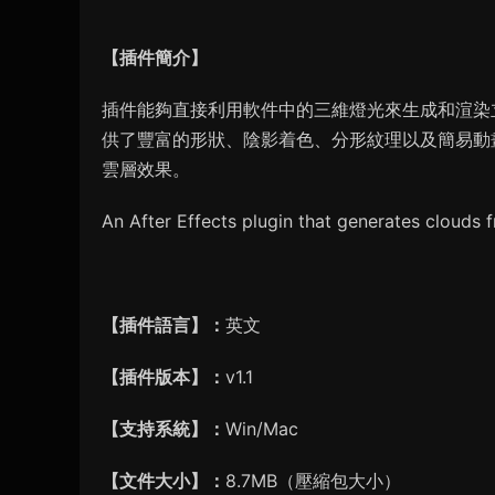
【插件簡介】
插件能夠直接利用軟件中的三維燈光來生成和渲染
供了豐富的形狀、陰影着色、分形紋理以及簡易動
雲層效果。
An After Effects plugin that generates clouds f
【插件語言】：
英文
【插件版本】：
v1.1
【支持系統】：
Win/Mac
【文件大小】：
8.7MB（壓縮包大小）