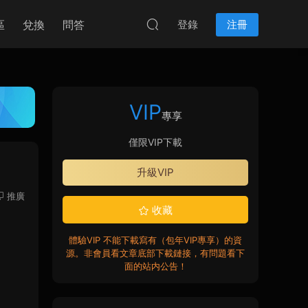
區
兌換
問答
登錄
注冊
VIP
專享
僅限VIP下載
升級VIP
推廣
收藏
體驗VIP 不能下載寫有（包年VIP專享）的資
源。非會員看文章底部下載鏈接，有問題看下
面的站内公告！