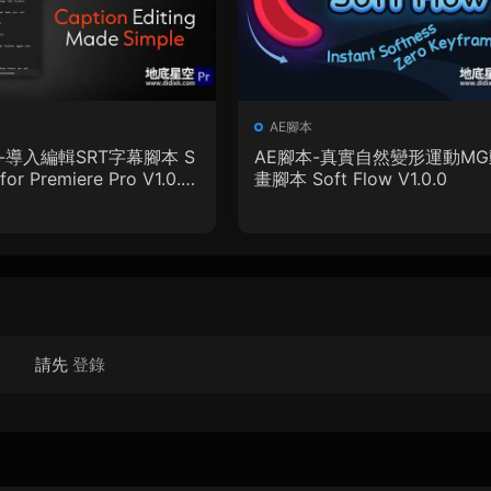
AE腳本
-導入編輯SRT字幕腳本 S
AE腳本-真實自然變形運動MG
for Premiere Pro V1.0.0
畫腳本 Soft Flow V1.0.0
教程
請先
登錄