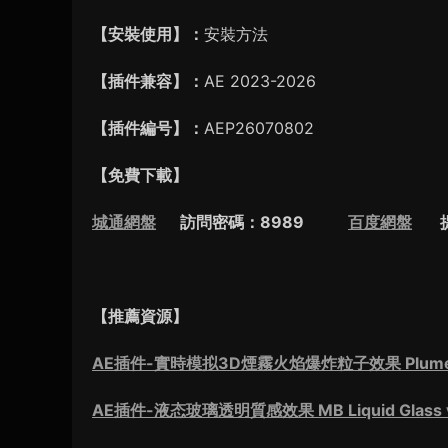
【安裝使用】：
安裝方法
【插件兼容】：
AE 2023-2026
【插件編号】：
AEP26070802
【免費下載】
城通網盤
訪問密碼：8989
百度網盤
提取
【推薦資源】
AE插件-實時模拟3D煙霧火焰爆炸粒子效果 Plumebus
AE插件-液态玻璃透明質感效果 MB Liquid Glass v1