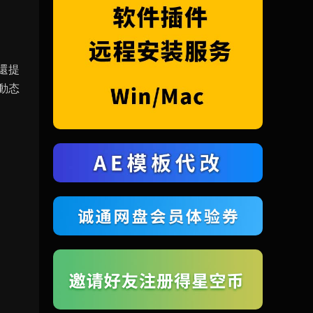
還提
動态