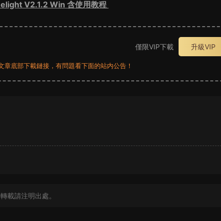
ight V2.1.2 Win 含使用教程
僅限VIP下載
升級VIP
員看文章底部下載鏈接，有問題看下面的站内公告！
？
，轉載請注明出處。