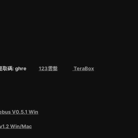
碼: ghre
123雲盤
TeraBox
 V0.5.1 Win
.2 Win/Mac