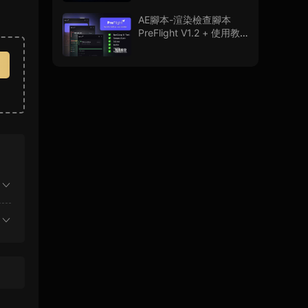
程
AE腳本-渲染檢查腳本
PreFlight V1.2 + 使用教
程