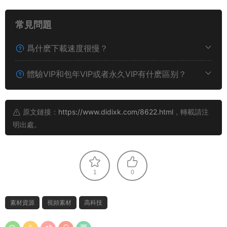
常見問題
爲什麽下載速度很慢？
體驗VIP和包年VIP或者永久VIP有什麽區别？
原文鏈接：
https://www.didixk.com/8622.html
，轉載請注
明出處。
1
0
素材資源
視頻素材
高科技