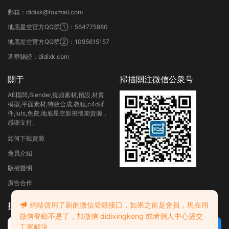
郵箱：didixk@foxmail.com
地底星空官方QQ群①：564775980
地底星空官方QQ群②：1095615157
進群驗證：didixk.com
關于
掃描關注微信公衆号
AE模闆,Blender,視頻素材,預設,材質
模型,平面素材,特效合成,教程,c4d插
件,luts,免費,地底星空影視後期資源，
感謝支持。
如何下載資源
會員介紹
版權聲明
廣告合作
網站啓用了新的微信登錄接口，如果之前是會員，現在用
搜索
微信登錄不是了，加微信 didixingkong 或者個人中心提交
工單解決。