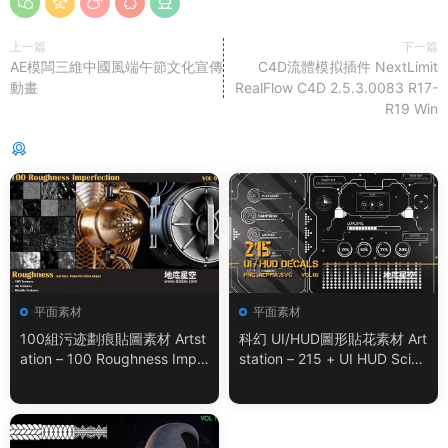
上一篇
下一篇
AE模闆三維中國風端午節文化宣傳
C4D流體模拟插件 NextLimit
動畫
RealFlow C4D 2.5.3.0083 R17-
R19 Win
猜你喜歡
平面素材
平面素材
100組污迹劃痕貼圖素材 Artst
科幻 UI/HUD圖形貼花素材 Art
ation – 100 Roughness Impe
station – 215 + UI HUD SciFi
rfection – VOL.01
Graphic Decals Vol.05