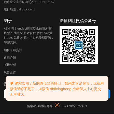
地底星空官方QQ群②：1095615157
進群驗證：didixk.com
關于
掃描關注微信公衆号
AE模闆,Blender,視頻素材,預設,材質
模型,平面素材,特效合成,教程,c4d插
件,luts,免費,地底星空影視後期資源，
感謝支持。
如何下載資源
會員介紹
版權聲明
廣告合作
搜索
網站啓用了新的微信登錄接口，如果之前是會員，現在用
微信登錄不是了，加微信 didixingkong 或者個人中心提交
工單解決。
備案/許可證編号爲：京ICP備17022675号-1