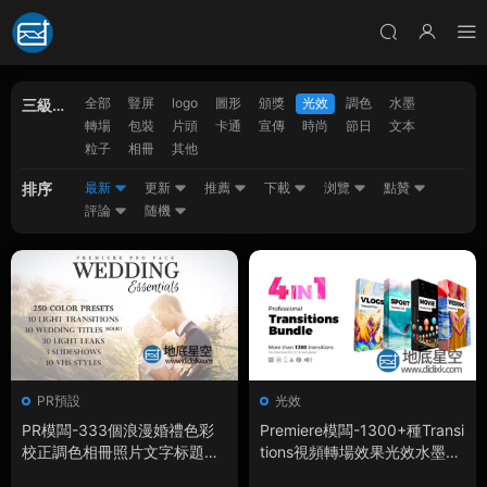
全部
豎屏
logo
圖形
頒獎
光效
調色
水墨
三級分
轉場
包裝
片頭
卡通
宣傳
時尚
節日
文本
類
粒子
相冊
其他
排序
最新
更新
推薦
下載
浏覽
點贊
評論
随機
PR預設
光效
PR模闆-333個浪漫婚禮色彩
Premiere模闆-1300+種Transi
校正調色相冊照片文字标題視
tions視頻轉場效果光效水墨圖
覺轉場特效動畫漏光展示預設
形多種PR工程效果