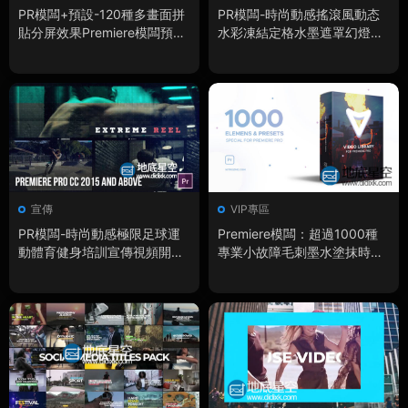
PR模闆+預設-120種多畫面拼
PR模闆-時尚動感搖滾風動态
貼分屏效果Premiere模闆預設
水彩凍結定格水墨遮罩幻燈片
Multiframe Presets
宣傳介紹片頭
宣傳
VIP專區
PR模闆-時尚動感極限足球運
Premiere模闆：超過1000種
動體育健身培訓宣傳視頻開場
專業小故障毛刺墨水塗抹時尚
片頭Premiere模闆
字母視頻效果