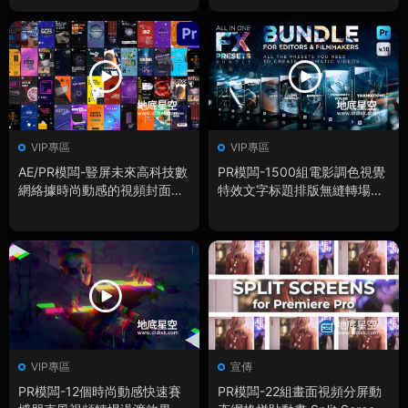
VIP專區
VIP專區
AE/PR模闆-豎屏未來高科技數
PR模闆-1500組電影調色視覺
網絡據時尚動感的視頻封面賽
特效文字标題排版無縫轉場背
博朋克風格海報宣傳包裝動畫
景音效婚禮調色預設
VIP專區
宣傳
PR模闆-12個時尚動感快速賽
PR模闆-22組畫面視頻分屏動