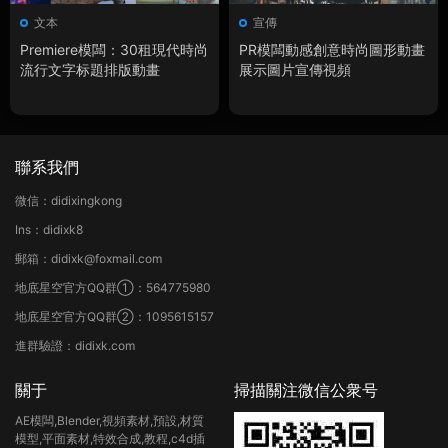
文本
宣傳
Premiere模闆：30租現代時尚
PR模闆動感創意時尚圖形動畫
流行文字标題排版動畫
展示圖片宣傳視頻
聯系我們
微信：didixingkong
Ins：didixk8
郵箱：didixk@foxmail.com
地底星空官方QQ群①：564775980
地底星空官方QQ群②：1095615157
進群驗證：didixk.com
關于
掃描關注微信公衆号
AE模闆,Blender,視頻素材,預設,材質
模型,平面素材,特效合成,教程,c4d插