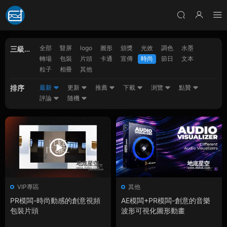
全部
豎屏
logo
圖形
頒獎
光效
調色
水墨
三級分
轉場
包裝
片頭
卡通
宣傳
時尚
節日
文本
類
粒子
相冊
其他
排序
最新
更新
推薦
下載
浏覽
點贊
評論
随機
VIP專區
其他
PR模闆-時尚動感的創意視頻
AE模闆+PR模闆-創意的音樂
包裝片頭
波形可視化圖形動畫