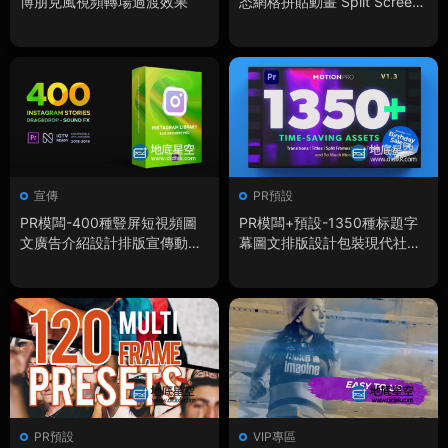
博朋克風視頻轉場過渡效果
态網格拼貼動畫 Split Screens
Kit
宣傳
PR預設
PR模闆-400種豎屏短視頻圖
PR模闆+預設-1350種标題字
文廣告介紹設計排版宣傳動畫
幕圖文排版設計包裝現代社交
小視頻
媒體條轉場分屏圖形元素背景
視覺特效預設合集包 Motion P
ro
PR預設
VIP專區