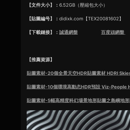
【文件大小】：
6.52GB（壓縮包大小）
【貼圖編号】：
didixk.com【TEX20081602】
【下載鏈接】：
誠通網盤
百度頑網盤
【推薦資源】
貼圖素材-20個全景天空HDR貼圖素材 HDRI Skies – V
貼圖素材-10個環境高動态HDR預設 Viz-People HD
貼圖素材-5幅高精度科幻場景地形貼圖之島嶼地形貼圖 