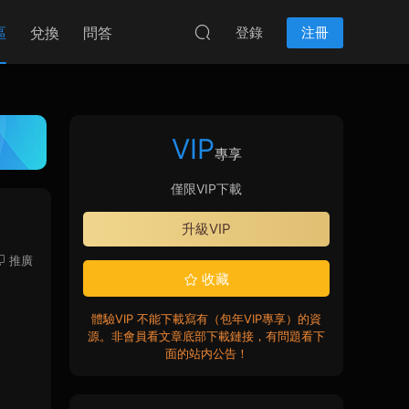
區
兌換
問答
登錄
注冊
VIP
專享
僅限VIP下載
升級VIP
推廣
收藏
體驗VIP 不能下載寫有（包年VIP專享）的資
源。非會員看文章底部下載鏈接，有問題看下
面的站内公告！