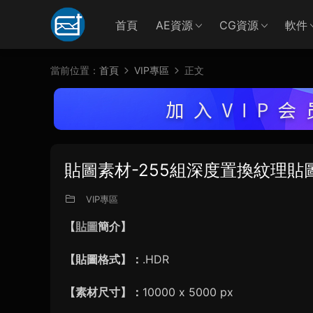
首頁
AE資源
CG資源
軟件
當前位置：
首頁
VIP專區
正文
貼圖素材-255組深度置換紋理貼
VIP專區
【
貼圖
簡介】
【貼圖格式】：
.HDR
【素材尺寸】：
10000 x 5000 px