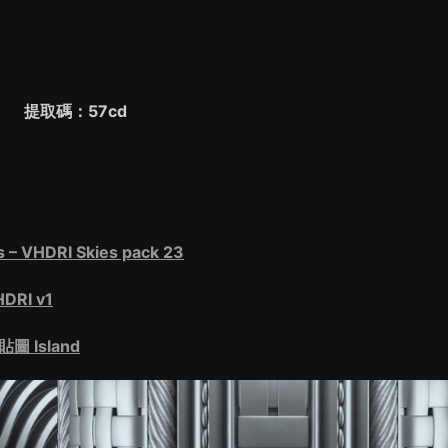
提取碼：57cd
HDRI Skies pack 23
RI v1
Island