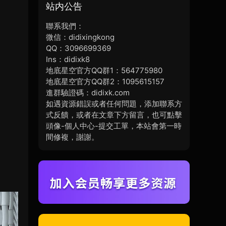
站内公告
聯系我們：
微信：didixingkong
QQ：3096699369
Ins：didixk8
地底星空官方QQ群1：564775980
地底星空官方QQ群2：1095615157
進群驗證碼：didixk.com
如遇資源錯誤或者任何問題，添加聯系方
式反饋，或者在文章下方留言，也可點擊
頭像-個人中心-提交工單，本站會第一時
間修複，謝謝。