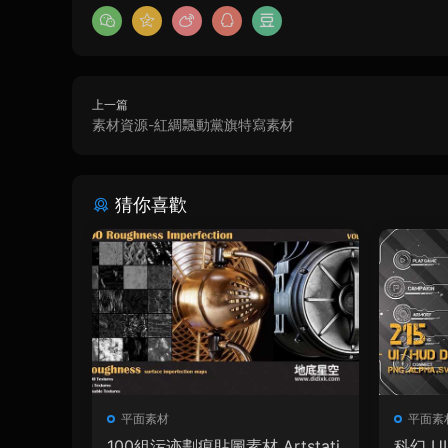
上一篇
素材資源-紅綢飄動黨旗特寫素材
猜你喜歡
平面素材
平面素
100組污迹劃痕貼圖素材 Artstati
科幻 U