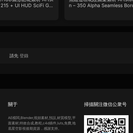
– 215 + UI HUD SciFi Gra
n – 350 Alpha Seamless Bor
ecals Vol.05
r Patterns Vol.18
請先
登錄
關于
掃描關注微信公衆号
AE模闆,Blender,視頻素材,預設,材質模型,平
面素材,特效合成,教程,c4d插件,luts,免費,地
底星空影視後期資源，感謝支持。