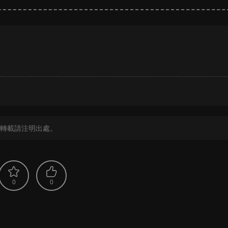
？
轉載請注明出處。
0
0