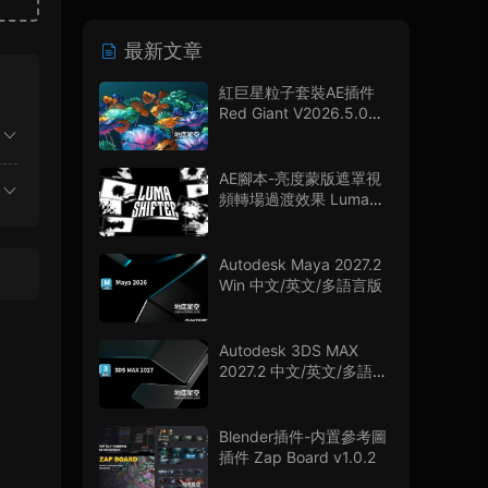
最新文章
紅巨星粒子套裝AE插件
Red Giant V2026.5.0
Win 中文版/英文版 集成
了Trapcode + Magic
Bullet + VFX Suit
AE腳本-亮度蒙版遮罩視
頻轉場過渡效果 Luma
Shifter V1.0.0
Autodesk Maya 2027.2
Win 中文/英文/多語言版
Autodesk 3DS MAX
2027.2 中文/英文/多語言
版
Blender插件-内置參考圖
插件 Zap Board v1.0.2