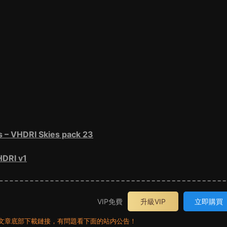
HDRI Skies pack 23
RI v1
VIP免費
升級VIP
立即購買
員看文章底部下載鏈接，有問題看下面的站内公告！