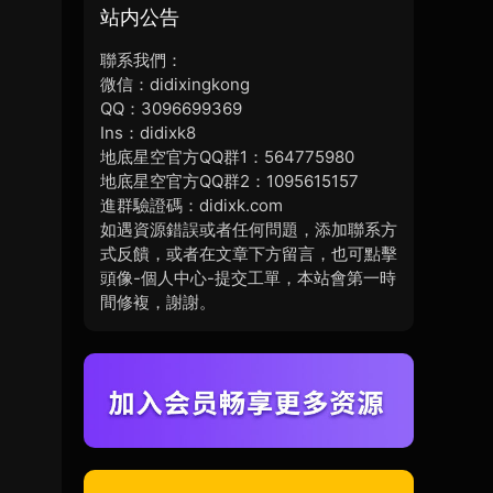
站内公告
聯系我們：
微信：didixingkong
QQ：3096699369
Ins：didixk8
地底星空官方QQ群1：564775980
地底星空官方QQ群2：1095615157
進群驗證碼：didixk.com
如遇資源錯誤或者任何問題，添加聯系方
式反饋，或者在文章下方留言，也可點擊
頭像-個人中心-提交工單，本站會第一時
間修複，謝謝。