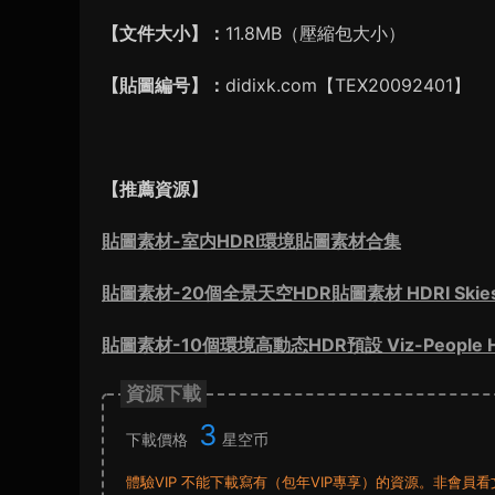
【文件大小】：
11.8MB（壓縮包大小）
【貼圖編号】：
didixk.com【TEX20092401】
【推薦資源】
貼圖素材-室内HDRI環境貼圖素材合集
貼圖素材-20個全景天空HDR貼圖素材 HDRI Skies – V
貼圖素材-10個環境高動态HDR預設 Viz-People HD
資源下載
3
下載價格
星空币
體驗VIP 不能下載寫有（包年VIP專享）的資源。非會