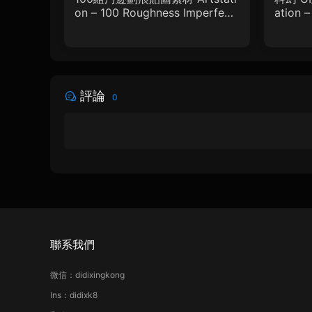
on – 100 Roughness Imperfecti
ation 
on – VOL.01
phic D
評論
0
聯系我們
微信：didixingkong
Ins：didixk8