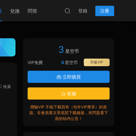
區
兌換
問答
登錄
注冊
3
星空币
VIP免費
0
星空币
升級VIP
立即購買
推廣
收藏
體驗VIP 不能下載寫有（包年VIP專享）的資
源。非會員看文章底部下載鏈接，有問題看下
面的站内公告！