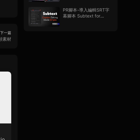
PR腳本-導入編輯SRT字
幕腳本 Subtext for
Premiere Pro V1.0.0 + 使
用教程
下一篇
頻素材
io