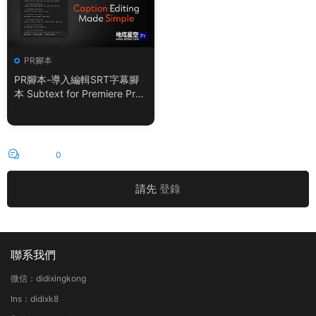
PR腳本
PR腳本-導入編輯SRT字幕腳
本 Subtext for Premiere Pro
V1.0.0 + 使用教程
評論
0
請先
登錄
聯系我們
微信：didixingkong
Ins：didixk8